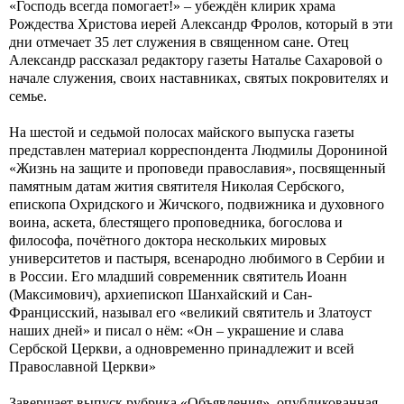
«Господь всегда помогает!» – убеждён клирик храма
Рождества Христова иерей Александр Фролов, который в эти
дни отмечает 35 лет служения в священном сане. Отец
Александр рассказал редактору газеты Наталье Сахаровой о
начале служения, своих наставниках, святых покровителях и
семье.
На шестой и седьмой полосах майского выпуска газеты
представлен материал корреспондента Людмилы Дорониной
«Жизнь на защите и проповеди православия», посвященный
памятным датам жития святителя Николая Сербского,
епископа Охридского и Жичского, подвижника и духовного
воина, аскета, блестящего проповедника, богослова и
философа, почётного доктора нескольких мировых
университетов и пастыря, всенародно любимого в Сербии и
в России. Его младший современник святитель Иоанн
(Максимович), архиепископ Шанхайский и Сан-
Францисский, называл его «великий святитель и Златоуст
наших дней» и писал о нём: «Он – украшение и слава
Сербской Церкви, а одновременно принадлежит и всей
Православной Церкви»
Завершает выпуск рубрика «Объявления», опубликованная