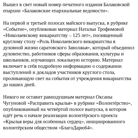
Вышел в свет новый номер печатного издания Балаковской
епархии «Балаковские епархиальные ведомости».
На первой и третьей полосах майского выпуска, в рубрике
«Событие», опубликован материал Натальи Трофимовой
«Николаевскому викариатству – 125 лет», посвященный
круглому столу «Роль Николаевского викариатства в
духовной жизни саратовского Заволжья», который объединил
духовенство, работников сферы образования, культуры и
школьников, изучающих локальную историю. Материал
включает в себя подробную информацию о содержании
выступлений и докладов участников круглого стола,
проливающую свет на события от учреждения викариатства
до наших дней.
Никого не оставит равнодушным материал Оксаны
Чугуновой «Расправить крылья» в рубрике «Волонтёрство»,
опубликованный на четвёртой полосе выпуска, в котором
идёт речь о начале реализации волонтёрского проекта
«Крылья веры для особенных сердец», инициированного
волонтёрским обществом «БлагоДарю64».