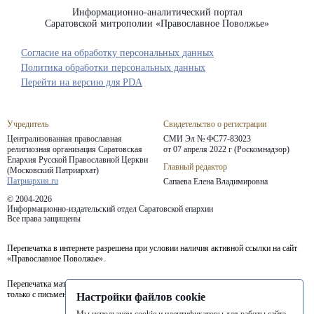
Информационно-аналитический портал
Саратовской митрополии «Православное Поволжье»
Согласие на обработку персональных данных
Политика обработки персональных данных
Перейти на версию для PDA
Учредитель
Свидетельство о регистрации
Централизованная православная
СМИ Эл № ФС77-83023
религиозная организация Саратовская
от 07 апреля 2022 г (Роскомнадзор)
Епархия
Русской Православной Церкви
Главный редактор
(Московский Патриархат)
Патриархия.ru
Сапаева Елена Владимировна
© 2004-2026
Информационно-издательский отдел Саратовской епархии
Все права защищены
Перепечатка в интернете разрешена при условии наличия активной ссылки на сайт
«Православное Поволжье».
Перепечатка материалов портала в печатных изданиях (книгах, прессе) возможна
только с письменного разрешения редакции.
Настройки файлов cookie