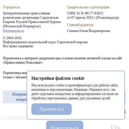
Учредитель
Свидетельство о регистрации
Централизованная православная
СМИ Эл № ФС77-83023
религиозная организация Саратовская
от 07 апреля 2022 г (Роскомнадзор)
Епархия
Русской Православной Церкви
Главный редактор
(Московский Патриархат)
Патриархия.ru
Сапаева Елена Владимировна
© 2004-2026
Информационно-издательский отдел Саратовской епархии
Все права защищены
Перепечатка в интернете разрешена при условии наличия активной ссылки на сайт
«Православное Поволжье».
Перепечатка материалов портала в печатных изданиях (книгах, прессе) возможна
только с письменного разрешения редакции.
Настройки файлов cookie
Мы используем cookie и идентификаторы для работы сайта,
аналитики и персонализации. Нажимая «Принять все», вы
даёте отдельное конкретное и информированное согласие на
Покровская
Балашовская
Балаковская
обработку персональных данных для указанных целей.
епархия
епархия
епархия
Принять все
12+
Пожертвовать