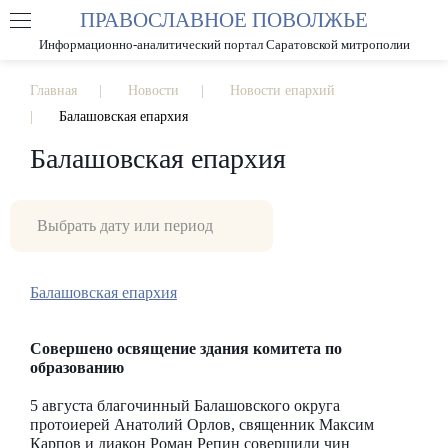
ПРАВОСЛАВНОЕ ПОВОЛЖЬЕ
А
А
РАЗМЕР ШРИФТА
А
Информационно-аналитический портал Саратовской митрополии
ИЗОБРАЖЕНИЯ
Главная
Новости
Новости епархий
Балашовская епархия
Балашовская епархия
Балашовская епархия
Совершено освящение здания комитета по
образованию
5 августа благочинный Балашовского округа
протоиерей Анатолий Орлов, священник Максим
Карпов и диакон Роман Репин совершили чин