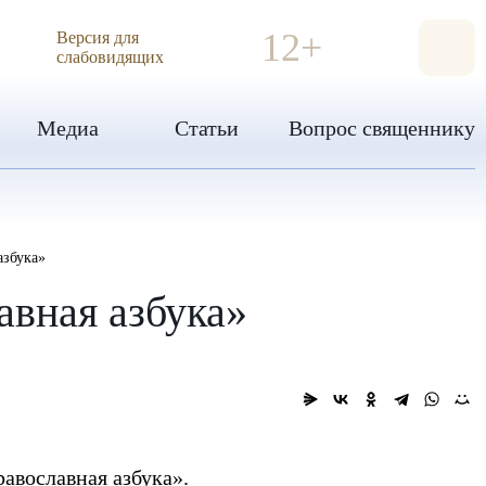
ИЯ
12+
Версия для
слабовидящих
Медиа
Статьи
Вопрос священнику
азбука»
вная азбука»
равославная азбука».