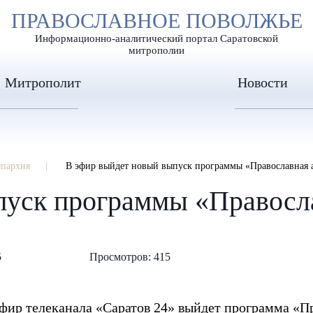
А
ПРАВОСЛАВНОЕ ПОВОЛЖЬЕ
А
ЕР ШРИФТА
ИЗОБРАЖЕН
А
Информационно-аналитический портал Саратовской
митрополии
Митрополит
Новости
епархия
В эфир выйдет новый выпуск программы «Православная 
пуск программы «Правосла
5
Просмотров: 415
в эфир телеканала «Саратов 24» выйдет программа «П