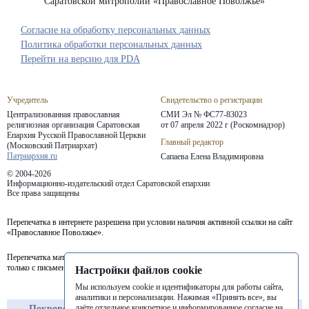
Саратовской митрополии «Православное Поволжье»
Согласие на обработку персональных данных
Политика обработки персональных данных
Перейти на версию для PDA
Учредитель
Свидетельство о регистрации
Централизованная православная
СМИ Эл № ФС77-83023
религиозная организация Саратовская
от 07 апреля 2022 г (Роскомнадзор)
Епархия
Русской Православной Церкви
Главный редактор
(Московский Патриархат)
Патриархия.ru
Сапаева Елена Владимировна
© 2004-2026
Информационно-издательский отдел Саратовской епархии
Все права защищены
Перепечатка в интернете разрешена при условии наличия активной ссылки на сайт
«Православное Поволжье».
Перепечатка материалов портала в печатных изданиях (книгах, прессе) возможна
только с письменного разрешения редакции.
Настройки файлов cookie
Мы используем cookie и идентификаторы для работы сайта,
аналитики и персонализации. Нажимая «Принять все», вы
даёте отдельное конкретное и информированное согласие на
Покровская
Балашовская
Балаковская