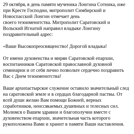
29 октября, в день памяти мученика Лонгина Сотника, иже
при Кресте Господни, митрополит Симбирский и
Новоспасский Лонгин отмечает день
своего тезоименитства. Митрополит Саратовский и
Вольский Игнатий направил владыке Лонгину
поздравительный адрес:
«Ваше Высокопреосвященство! Дорогой владыка!
От имени духовенства и мирян Саратовской епархии,
воспитанников Саратовской православной духовной
семинарии и от себя лично позвольте сердечно поздравить
Вас с Днем тезоименитства!
Ваше архипастырское служение оставило значительный след
на саратовской земле и в сердцах благодарной паствы. От
всей души желаю Вам помощи Божией, верных
соработников, неиссякаемых душевных и телесных сил.
Молимся о Вашем здравии и благополучии вместе с
духовенством епархии, значительная часть которого
рукоположена Вами и хранит в памяти Ваши наставления.