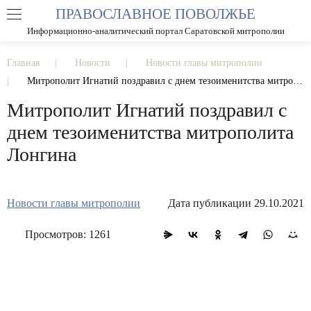
ПРАВОСЛАВНОЕ ПОВОЛЖЬЕ
А
А
РАЗМЕР ШРИФТА
А
Информационно-аналитический портал Саратовской митрополии
ИЗОБРАЖЕНИЯ
Главная
Новости
Новости главы митрополии
Митрополит Игнатий поздравил с днем тезоименитства митрополита Лонгина
Митрополит Игнатий поздравил с
днем тезоименитства митрополита
Лонгина
Новости главы митрополии
Дата публикации 29.10.2021
Просмотров: 1261