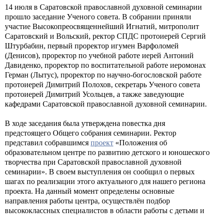
14 июля в Саратовской православной духовной семинарии
прошло заседание Ученого совета. В собрании приняли
участие Высокопреосвященнейший Игнатий, митрополит
Саратовский и Вольский, ректор СПДС протоиерей Сергий
Штурбабин, первый проректор игумен Варфоломей
(Денисов), проректор по учебной работе иерей Антоний
Давиденко, проректор по воспитательной работе иеромонах
Герман (Лытус), проректор по научно-богословской работе
протоиерей Димитрий Полохов, секретарь Ученого совета
протоиерей Димитрий Усольцев, а также заведующие
кафедрами Саратовской православной духовной семинарии.
В ходе заседания была утверждена повестка дня
предстоящего Общего собрания семинарии. Ректор
представил собравшимся
проект
«Положения об
образовательном центре по развитию детского и юношеского
творчества при Саратовской православной духовной
семинарии». В своем выступления он сообщил о первых
шагах по реализации этого актуального для нашего региона
проекта. На данный момент определены основные
направления работы центра, осуществлён подбор
высококлассных специалистов в области работы с детьми и