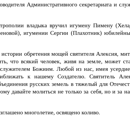
оводителя Административного секретариата и служ
итрополии владыка вручил игумену Пимену (Хелад
еновой), игумении Сергии (Плахотник) юбилейны
 истории обретения мощей святителя Алексия, митр
ть, что всякий человек, живя на земле, может с
м служителем Божиим. Любой из нас, имея усерди
приближать к нашему Создателю. Святитель Ал
бъединения русских земель в тяжелый для Отечест
тому давайте молиться не только за себя, но и за н
зглашено многолетие, освящено коливо.