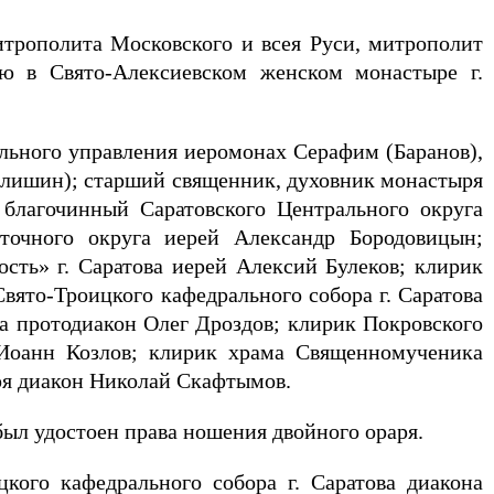
итрополита Московского и всея Руси, митрополит
ю в Свято-Алексиевском женском монастыре г.
льного управления иеромонах Серафим (Баранов),
лишин); старший священник, духовник монастыря
 благочинный Саратовского Центрального округа
сточного округа иерей Александр Бородовицын;
сть» г. Саратова иерей Алексий Булеков; клирик
вято-Троицкого кафедрального собора г. Саратова
ва протодиакон Олег Дроздов; клирик Покровского
н Иоанн Козлов; клирик храма Священномученика
ря диакон Николай Скафтымов.
ыл удостоен права ношения двойного ораря.
ого кафедрального собора г. Саратова диакона