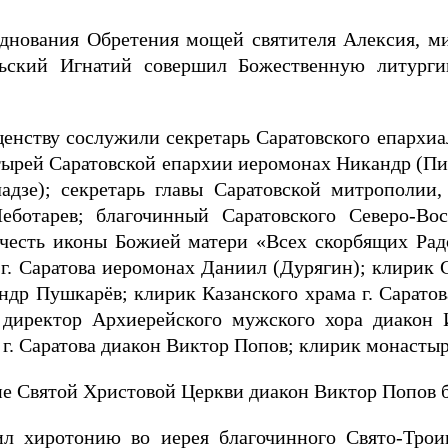
зднования Обретения мощей святителя Алексия, м
ьский Игнатий совершил Божественную литурги
енству сослужили секретарь Саратовского епархиа
ырей Саратовской епархии иеромонах Никандр (Пи
дзе); секретарь главы Саратовской митрополии,
еботарев; благочинный Саратовского Северо-Во
 честь иконы Божией матери «Всех скорбящих Радо
г. Саратова иеромонах Даниил (Дурягин); клирик С
ндр Пушкарёв; клирик Казанского храма г. Сарато
а, директор Архиерейского мужского хора диако
 г. Саратова диакон Виктор Попов; клирик монасты
ие Святой Христовой Церкви диакон Виктор Попов б
л хиротонию во иерея благочинного Свято-Троицк