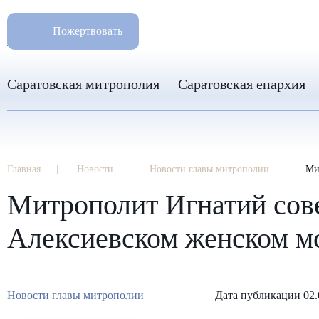
РАЗМ
8 960 346 31 04
Пожертвовать
info-sar@mail.ru
Саратовская митрополия
Саратовская епархия
Главная
Новости
Новости главы митрополии
Ми
Митрополит Игнатий сов
Алексиевском женском мо
Новости главы митрополии
Дата публикации 02.