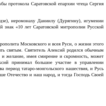
бы протокола Саратовской епархии чтеца Сергия
зе), иеромонаху Даниилу (Дурягину), игумении
й знак «10 лет Саратовской митрополии Русской
ополита Московского и всея Руси, о жизни этого
тать святым. Святитель Алексий родился обычным
е и желание, имея смирение и скромность, может
ексий принимал большое участие в управлении
ва период татаро-монгольского нашествия, и Русь
аше Отечество и наш народ, и тогда Господь Своей