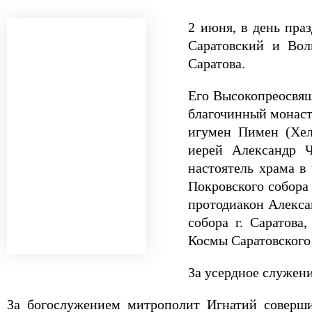
2 июня, в день пра
Саратовский и Вол
Саратова.
Его Высокопреосвящ
благочинный монаст
игумен Пимен (Хела
иерей Александр Ч
настоятель храма в
Покровского собора 
протодиакон Алекса
собора г. Саратов
Космы Саратовского
За усердное служен
За богослужением митрополит Игнатий соверши