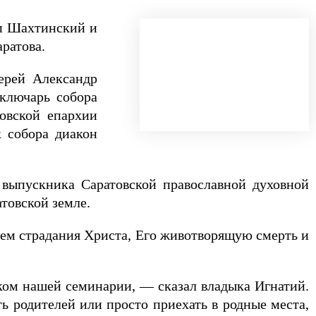
оп Шахтинский и
ратова.
иерей Александр
 ключарь собора
товской епархии
к собора диакон
выпускника Саратовской православной духовной
товской земле.
аем страдания Христа, Его животворящую смерть и
ом нашей семинарии, — сказал владыка Игнатий.
 родителей или просто приехать в родные места,