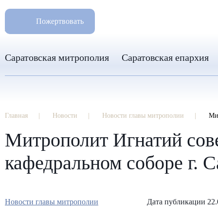
РАЗМ
8 960 346 31 04
Пожертвовать
info-sar@mail.ru
Саратовская митрополия
Саратовская епархия
Главная
Новости
Новости главы митрополии
Ми
Митрополит Игнатий сов
кафедральном соборе г. С
Новости главы митрополии
Дата публикации 22.