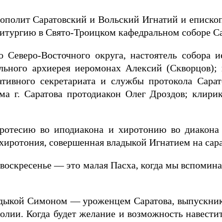
трополит Саратовский и Вольский Игнатий и еписк
тургию в Свято-Троицком кафедральном соборе Са
 Северо-Восточного округа, настоятель собора 
ального архиерея иеромонах Алексий (Скворцов);
ативного секретариата и службы протокола Сара
ма г. Саратова протодиакон Олег Дроздов; клири
ротесию во иподиакона и хиротонию во диакона 
хиротония, совершенная владыкой Игнатием на сара
 воскресенье — это малая Пасха, когда мы вспомин
дыкой Симоном — уроженцем Саратова, выпускник
лии. Когда будет желание и возможность навестить