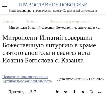
ПРАВОСЛАВНОЕ ПОВОЛЖЬЕ
А
А
РАЗМЕР ШРИФТА
А
Информационно-аналитический портал Саратовской митрополии
ИЗОБРАЖЕНИЯ
Главная
Новости
Новости главы митрополии
Митрополит Игнатий совершил Божественную литургию в храме святого апостола и евангелиста Иоанна Богослова с. Казанла
Митрополит Игнатий совершил
Божественную литургию в храме
святого апостола и евангелиста
Иоанна Богослова с. Казанла
Новости главы митрополии
Дата публикации 21.05.2026
Архипастырская деятельность
Просмотров: 317