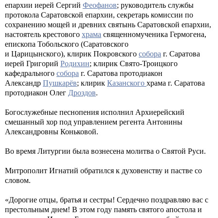
епархии иерей Сергий
Феофанов
; руководитель службы
протокола Саратовской епархии, секретарь комиссии по
сохранению мощей и древних святынь Саратовской епархии,
настоятель крестового
храма
священномученика Гермогена,
епископа Тобольского (Саратовского
и Царицынского), клирик Покровского
собора
г. Саратова
иерей Григорий
Родихин
;
клирик Свято-Троицкого
кафедрального
собора
г. Саратова протодиакон
Александр
Пушкарёв
; клирик
Казанского
храма г. Саратова
протодиакон Олег
Дроздов
.
Богослужебные песнопения исполнил Архиерейский
смешанный хор под управлением регента Антонины
Александровны Коньковой.
Во время Литургии была вознесена молитва о Святой Руси.
Митрополит Игнатий обратился к духовенству и пастве со
словом.
«Дорогие отцы, братья и сестры! Сердечно поздравляю вас с
престольным днем! В этом году память святого апостола и