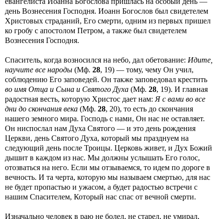
евангелиста Иоанна Богослова пришлась на особый день —
день Вознесения Господня. Иоанн Богослов был свидетелем
Христовых страданий, Его смерти, одним из первых пришел
ко гробу с апостолом Петром, а также был свидетелем
Вознесения Господня.
Спаситель, когда возносился на небо, дал обетование:
Идите,
научите все народы
(Мф.
28
, 19) — тому, чему Он учил,
соблюдению Его заповедей. Он также заповедовал крестить
во имя Отца и Сына и Святого Духа
(Мф.
28
, 19). И главная
радостная весть, которую Христос дает нам:
Я с вами во все
дни до скончания века
(Мф.
28
, 20), то есть до скончания
нашего земного мира. Господь с нами, Он нас не оставляет.
Он ниспослал нам Духа Святого — и это день рождения
Церкви, день Святого Духа, который мы празднуем на
следующий день после Троицы. Церковь живет, и Дух Божий
дышит в каждом из нас. Мы должны услышать Его голос,
отозваться на него. Если мы отзываемся, то идем по дороге в
вечность. И та черта, которую мы называем смертью, для нас
не будет пропастью и ужасом, а будет радостью встречи с
нашим Спасителем, Который нас спас от вечной смерти.
Изначально человек в раю не болел, не старел, не умирал,