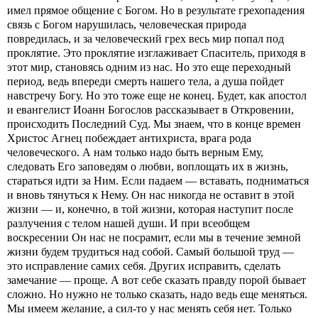
имел прямое общение с Богом. Но в результате грехопадения
связь с Богом нарушилась, человеческая природа
повредилась, и за человеческий грех весь мир попал под
проклятие. Это проклятие изглаживает Спаситель, приходя в
этот мир, становясь одним из нас. Но это еще переходный
период, ведь впереди смерть нашего тела, а душа пойдет
навстречу Богу. Но это тоже еще не конец. Будет, как апостол
и евангелист Иоанн Богослов рассказывает в Откровении,
происходить Последний Суд. Мы знаем, что в конце времен
Христос Агнец побеждает антихриста, врага рода
человеческого. А нам только надо быть верным Ему,
следовать Его заповедям о любви, воплощать их в жизнь,
стараться идти за Ним. Если падаем — вставать, подниматься
и вновь тянуться к Нему. Он нас никогда не оставит в этой
жизни — и, конечно, в той жизни, которая наступит после
разлучения с телом нашей души. И при всеобщем
воскресении Он нас не посрамит, если мы в течение земной
жизни будем трудиться над собой. Самый большой труд —
это исправление самих себя. Других исправить, сделать
замечание — проще. А вот себе сказать правду порой бывает
сложно. Но нужно не только сказать, надо ведь еще меняться.
Мы имеем желание, а сил-то у нас менять себя нет. Только