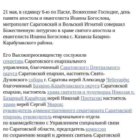
21 мая, в седмицу 6-ю по Пасхе, Вознесение Господне, день
памяти апостола и евангелиста Иоанна Богослова,
митрополит Саратовский и Вольский Игнатий совершил
Божественную литургию в храме святого апостола и
евангелиста Иоанна Богослова с. Казанла Базарно-
Карабулакского района.
Его Высокопреосвященству сослужили
секретарь
Саратовского епархиального
управления, благочинный
Саратовского Центрального
округа
Саратовской епархии, настоятель Свято-
Духовского
собора
г. Саратова иерей Александр
Чеботарёв
;
благочинный
Базарно-Карабулакского округа
Саратовской
епархии, настоятель
храма святителя и чудотворца Николая п.
Базарный Карабулак
иерей Николай
Протасов
; настоятель
храма
иерей Сергий
Уваров
;
руководитель
административного секретариата Саратовской
епархии
,
руководитель
епархиального отдела
по взаимодействию с Управлением специальной связи
по Саратовской области, председатель
комиссии
по сохранению мощей и древних святынь Саратовской