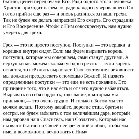
бытию, ценен перед очами Его. Ради одного этого человека
Христос приходит на землю, ради каждого уверовавшего Он
готов прийти еще раз — и вновь распяться за наши грехи.
Так не будем же делать напрасной Его смерть, Его страдания
и Его Воскресение. Чтобы с Ним совоскреснуть, нам нужно
умереть для греха.
Грех — это не просто поступок. Поступки — это вершки, а
корешки внутри сидят. Если мы будем вырывать корень,
поступки, которые мы совершаем, сами станут другими. А
верхушки мы можем сколько угодно срезать — если корень
остается, то всё опять вырастает. Свое состояние греховности
мы должны преодолевать с помощью Божией. И назвать
определенные поступки — это еще не есть покаяние. Это
признание того, что в нас есть и от чего нужно избавиться.
Вырывать из себя гордость, тщеславие, к которым мы
привыкли,— это очень трудно. И только с Богом мы это
можем делать. Поэтому давайте, дорогие отцы, братья и
сестры, не будем забывать о том величайшем даре, который
нам даровал наш Спаситель, наш Создатель, Который нас
вызвал к бытию по Своей неизреченной любви, чтобы мы
имели возможность вечно жить с Ним».