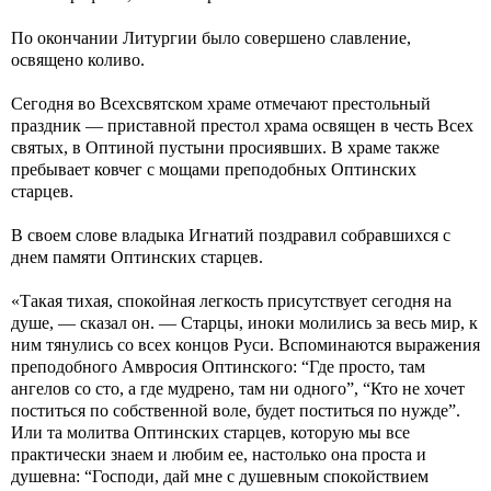
По окончании Литургии было совершено славление,
освящено коливо.
Сегодня во Всехсвятском храме отмечают престольный
праздник — приставной престол храма освящен в честь Всех
святых, в Оптиной пустыни просиявших. В храме также
пребывает ковчег с мощами преподобных Оптинских
старцев.
В своем слове владыка Игнатий поздравил собравшихся с
днем памяти Оптинских старцев.
«Такая тихая, спокойная легкость присутствует сегодня на
душе, — сказал он. — Старцы, иноки молились за весь мир, к
ним тянулись со всех концов Руси. Вспоминаются выражения
преподобного Амвросия Оптинского: “Где просто, там
ангелов со сто, а где мудрено, там ни одного”, “Кто не хочет
поститься по собственной воле, будет поститься по нужде”.
Или та молитва Оптинских старцев, которую мы все
практически знаем и любим ее, настолько она проста и
душевна: “Господи, дай мне с душевным спокойствием