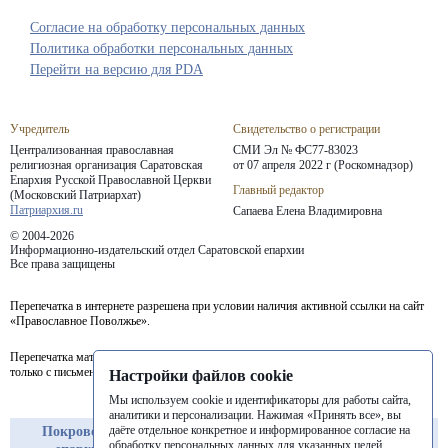
Согласие на обработку персональных данных
Политика обработки персональных данных
Перейти на версию для PDA
Учредитель
Свидетельство о регистрации
Централизованная православная
СМИ Эл № ФС77-83023
религиозная организация Саратовская
от 07 апреля 2022 г (Роскомнадзор)
Епархия
Русской Православной Церкви
Главный редактор
(Московский Патриархат)
Патриархия.ru
Сапаева Елена Владимировна
© 2004-2026
Информационно-издательский отдел Саратовской епархии
Все права защищены
Перепечатка в интернете разрешена при условии наличия активной ссылки на сайт
«Православное Поволжье».
Перепечатка материалов портала в печатных изданиях (книгах, прессе) возможна
только с письменного разрешения редакции.
Настройки файлов cookie
Мы используем cookie и идентификаторы для работы сайта,
аналитики и персонализации. Нажимая «Принять все», вы
даёте отдельное конкретное и информированное согласие на
Покровская
Балашовская
Балаковская
обработку персональных данных для указанных целей.