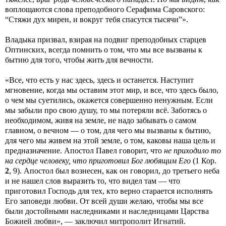
воплощаются слова преподобного Серафима Саровского:
“Стяжи дух мирен, и вокруг тебя спасутся тысячи”».
Владыка призвал, взирая на подвиг преподобных старцев
Оптинских, всегда помнить о том, что мы все вызваны к
бытию для того, чтобы жить для вечности.
«Все, что есть у нас здесь, здесь и останется. Наступит
мгновение, когда мы оставим этот мир, и все, что здесь было,
о чем мы суетились, окажется совершенно ненужным. Если
мы забыли про свою душу, то мы потеряли всё. Заботясь о
необходимом, живя на земле, не надо забывать о самом
главном, о вечном — о том, для чего мы вызваны к бытию,
для чего мы живем на этой земле, о том, каковы наша цель и
предназначение. Апостол Павел говорит, что
не приходило то
на сердце человеку, что приготовил Бог любящим Его
(1 Кор.
2
, 9). Апостол был вознесен, как он говорил, до третьего неба
и не нашел слов выразить то, что видел там — что
приготовил Господь для тех, кто верно старается исполнять
Его заповеди любви. От всей души желаю, чтобы мы все
были достойными наследниками и наследницами Царства
Божией любви», — заключил митрополит Игнатий.