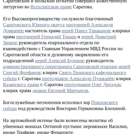
Саратовский и Вольский Игнатий совершил Божественную
литургию во
Всехсвятском храме
Саратова.
Его Высокопреосвященству сослужили благочинный
Саратовского Южного округа
протоиерей Александр
Домрачёв
; настоятель храма
иерей Павел Тараканов
; клирики
храма
протоиерей Геннадий Токарь
и
иерей Димитрий
Зимин
; руководитель епархиального отдела по
взаимодействию с Главным Управлением МВД России по
Саратовской области и духовному окормлению его
подразделений
иерей Алексий Булеков
; руководитель
административного секретариата Саратовской епархии
иерей
Сергий Феофанов
; клирик
Свято-Троицкого кафедрального
собора
г. Саратова
протодиакон Александр Пушкарёв
; клирик
Казанского храма
г. Саратова
протодиакон Олег Дроздов
;
клирик храма
диакон Евгений Мартынов
.
Богослужебные песнопения исполнил хор
Покровского
собора
под руководством Виктории Германовны Блохиной.
На заупокойной ектенье были вознесены молитвы об
убиенных монахах Оптиной пустыни: иеромонахе Василии,
иноке Трофиме, иноке Ферапонте.