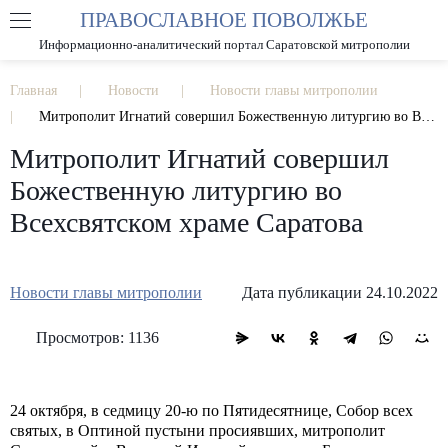
ПРАВОСЛАВНОЕ ПОВОЛЖЬЕ
А
А
РАЗМЕР ШРИФТА
А
Информационно-аналитический портал Саратовской митрополии
ИЗОБРАЖЕНИЯ
Главная
Новости
Новости главы митрополии
Митрополит Игнатий совершил Божественную литургию во Всехсвятском храме Саратова
Митрополит Игнатий совершил
Божественную литургию во
Всехсвятском храме Саратова
Новости главы митрополии
Дата публикации 24.10.2022
Просмотров: 1136
24 октября, в седмицу 20-ю по Пятидесятнице, Собор всех
святых, в Оптиной пустыни просиявших, митрополит