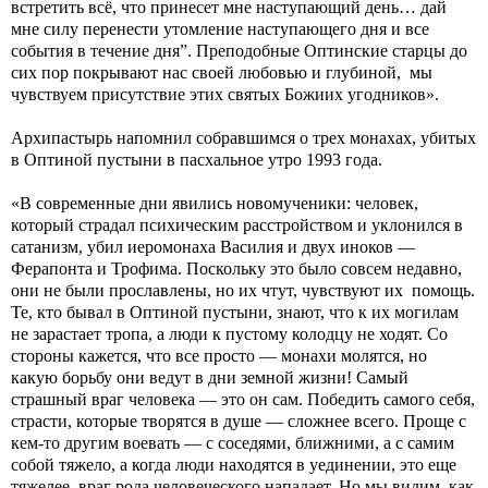
встретить всё, что принесет мне наступающий день… дай
мне силу перенести утомление наступающего дня и все
события в течение дня”. Преподобные Оптинские старцы до
сих пор покрывают нас своей любовью и глубиной, мы
чувствуем присутствие этих святых Божиих угодников».
Архипастырь напомнил собравшимся о трех монахах, убитых
в Оптиной пустыни в пасхальное утро 1993 года.
«В современные дни явились новомученики: человек,
который страдал психическим расстройством и уклонился в
сатанизм, убил иеромонаха Василия и двух иноков —
Ферапонта и Трофима. Поскольку это было совсем недавно,
они не были прославлены, но их чтут, чувствуют их помощь.
Те, кто бывал в Оптиной пустыни, знают, что к их могилам
не зарастает тропа, а люди к пустому колодцу не ходят. Со
стороны кажется, что все просто — монахи молятся, но
какую борьбу они ведут в дни земной жизни! Самый
страшный враг человека — это он сам. Победить самого себя,
страсти, которые творятся в душе — сложнее всего. Проще с
кем-то другим воевать — с соседями, ближними, а с самим
собой тяжело, а когда люди находятся в уединении, это еще
тяжелее, враг рода человеческого нападает. Но мы видим, как