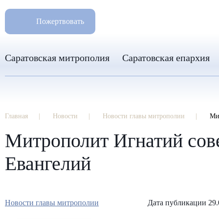
РАЗМ
8 960 346 31 04
Пожертвовать
info-sar@mail.ru
Саратовская митрополия
Саратовская епархия
Главная
Новости
Новости главы митрополии
Ми
Митрополит Игнатий сов
Евангелий
Новости главы митрополии
Дата публикации 29.