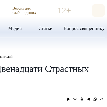
ИЯ
12+
Версия для
слабовидящих
Медиа
Статьи
Вопрос священнику
вангелий
Двенадцати Страстных