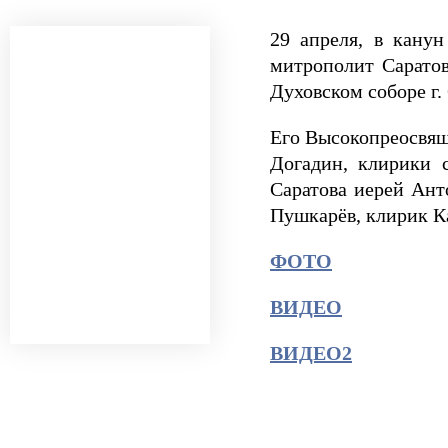
29 апреля, в кану
митрополит Сарато
Духовском соборе г.
Его Высокопреосвящ
Догадин, клирики 
Саратова иерей Ант
Пушкарёв, клирик Ка
ФОТО
ВИДЕО
ВИДЕО2