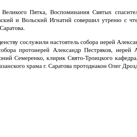
н Великого Пятка, Воспоминания Святых спасите
вский и Вольский Игнатий совершил утреню с чт
 Саратова.
енству сослужили настоятель собора иерей Алекса
собора протоиерей Александр Пестряков, иерей 
оний Семеренко, клирик Свято-Троицкого кафедрал
занского храма г. Саратова протодиакон Олег Дроз