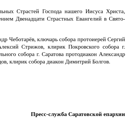
льных Страстей Господа нашего Иисуса Христа,
ением Двенадцати Страстных Евангелий в Свято-
ндр Чеботарёв, ключарь собора протоиерей Сергий
Алексий Стрижов, клирик Покровского собора г.
ьного собора г. Саратова протодиакон Александр
дов, клирик собора диакон Димитрий Болгов.
Пресс-служба Саратовской епархии