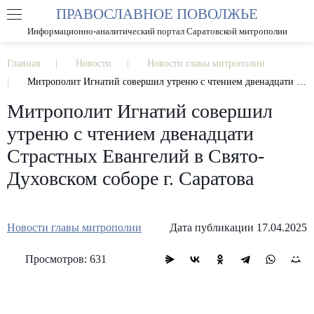
ПРАВОСЛАВНОЕ ПОВОЛЖЬЕ
А
А
РАЗМЕР ШРИФТА
А
Информационно-аналитический портал Саратовской митрополии
ИЗОБРАЖЕНИЯ
Главная
Новости
Новости главы митрополии
Митрополит Игнатий совершил утреню с чтением двенадцати Страстных Евангелий в Свято-Духовском соборе г. Саратова
Митрополит Игнатий совершил
утреню с чтением двенадцати
Страстных Евангелий в Свято-
Духовском соборе г. Саратова
Новости главы митрополии
Дата публикации 17.04.2025
Просмотров: 631