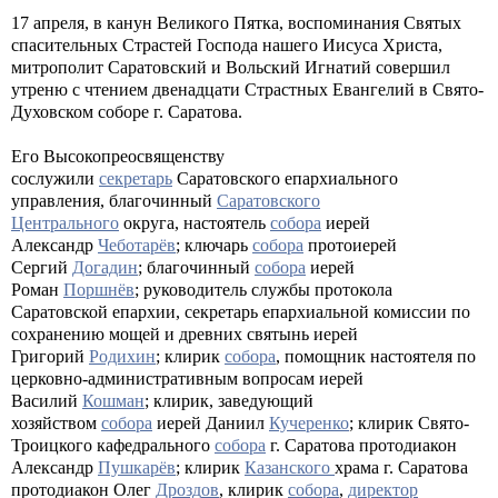
17 апреля, в канун Великого Пятка, воспоминания Святых
спасительных Страстей Господа нашего Иисуса Христа,
митрополит Саратовский и Вольский Игнатий совершил
утреню с чтением двенадцати Страстных Евангелий в Свято-
Духовском соборе г. Саратова.
Его Высокопреосвященству
сослужили
секретарь
Саратовского епархиального
управления, благочинный
Саратовского
Центрального
округа, настоятель
собора
иерей
Александр
Чеботарёв
; ключарь
собора
протоиерей
Сергий
Догадин
; благочинный
собора
иерей
Роман
Поршнёв
; руководитель службы протокола
Саратовской епархии, секретарь епархиальной комиссии по
сохранению мощей и древних святынь иерей
Григорий
Родихин
; клирик
собора
, помощник настоятеля по
церковно-административным вопросам иерей
Василий
Кошман
; клирик, заведующий
хозяйством
собора
иерей Даниил
Кучеренко
; клирик Свято-
Троицкого кафедрального
собора
г. Саратова протодиакон
Александр
Пушкарёв
; клирик
Казанского
храма г. Саратова
протодиакон Олег
Дрозд
ов
, клирик
собора
,
директор