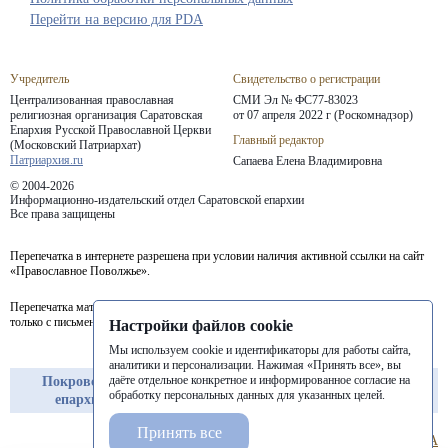
Перейти на версию для PDA
Учредитель
Свидетельство о регистрации
Централизованная православная
СМИ Эл № ФС77-83023
религиозная организация Саратовская
от 07 апреля 2022 г (Роскомнадзор)
Епархия
Русской Православной Церкви
Главный редактор
(Московский Патриархат)
Патриархия.ru
Сапаева Елена Владимировна
© 2004-2026
Информационно-издательский отдел Саратовской епархии
Все права защищены
Перепечатка в интернете разрешена при условии наличия активной ссылки на сайт
«Православное Поволжье».
Перепечатка материалов портала в печатных изданиях (книгах, прессе) возможна
только с письменного разрешения редакции.
Настройки файлов cookie
Мы используем cookie и идентификаторы для работы сайта,
аналитики и персонализации. Нажимая «Принять все», вы
даёте отдельное конкретное и информированное согласие на
Покровская
Балашовская
Балаковская
обработку персональных данных для указанных целей.
епархия
епархия
епархия
Принять все