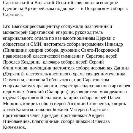
Саратовский и Вольский Игнатий совершил всенощное
бдение на Архиерейском подворье — в Покровском соборе г.
Саратова.
Его Высокопреосвященству сослужили благочинный
монастырей Саратовской епархии, руководитель
епархиального отдела по взаимоотношениям Церкви с
обществом и СМИ, настоятель собора иеромонах Никандр
(Пилишин); клирик собора, духовник Свято-Покровской
православной классической гимназии г. Саратова иерей
Ярослав Коздринь; ключарь собора иерей Сергий
Филимонов; помощник настоятеля собора иеромонах Даниил
(Дурягин); настоятель крестового храма священномученика
Гермогена, епископа Тобольского, при Саратовском
епархиальном управлении, секретарь епархиального архиерея
иеромонах Алексий (Скворцов); руководитель молодежного
отдела Саратовской епархии, клирик собора иерей Павел
Морозов, клирик собора иерей Антоний Семеренко, клирик
храма Казанской иконы Божией Матери г. Саратова
протодиакон Олег Дроздов, протодиакон Андрей
Николаевцев, благочинный собора диакон Вячеслав
Кичемазов.