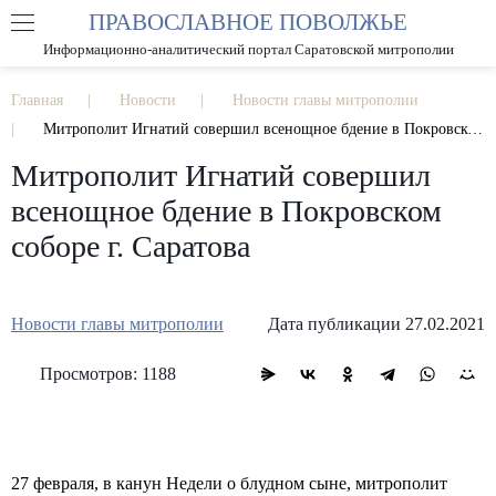
ПРАВОСЛАВНОЕ ПОВОЛЖЬЕ
А
А
РАЗМЕР ШРИФТА
А
Информационно-аналитический портал Саратовской митрополии
ИЗОБРАЖЕНИЯ
Главная
Новости
Новости главы митрополии
Митрополит Игнатий совершил всенощное бдение в Покровском соборе г. Саратова
Митрополит Игнатий совершил
всенощное бдение в Покровском
соборе г. Саратова
Новости главы митрополии
Дата публикации 27.02.2021
Просмотров: 1188
27 февраля, в канун Недели о блудном сыне, митрополит