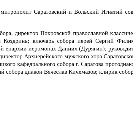
, митрополит Саратовский и Вольский Игнатий со
ора, директор Покровской православной классиче
в Коздринь; ключарь собора иерей Сергий Филим
ой епархии иеромонах Даниил (Дурягин); руководит
 директор Архиерейского мужского хора Саратовско
цкого кафедрального собора г. Саратова протодиак
ый собора диакон Вячеслав Кичемазов; клирик собо