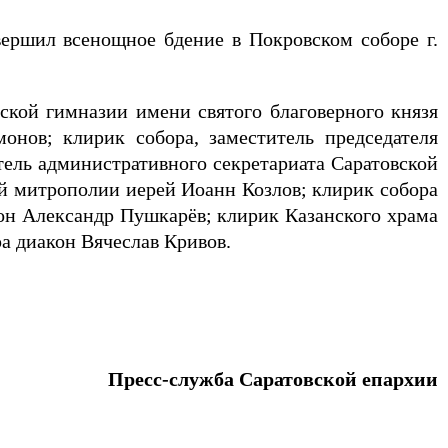
вершил всенощное бдение в Покровском соборе г.
ской гимназии имени святого благоверного князя
онов; клирик собора, заместитель председателя
ель административного секретариата Саратовской
й митрополии иерей Иоанн Козлов; клирик собора
он Александр Пушкарёв; клирик Казанского храма
ра диакон Вячеслав Кривов.
Пресс-служба Саратовской епархии