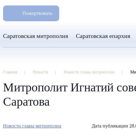
РАЗМ
8 960 346 31 04
Пожертвовать
info-sar@mail.ru
Саратовская митрополия
Саратовская епархия
Главная
Новости
Новости главы митрополии
Ми
Митрополит Игнатий сове
Саратова
Новости главы митрополии
Дата публикации 28.