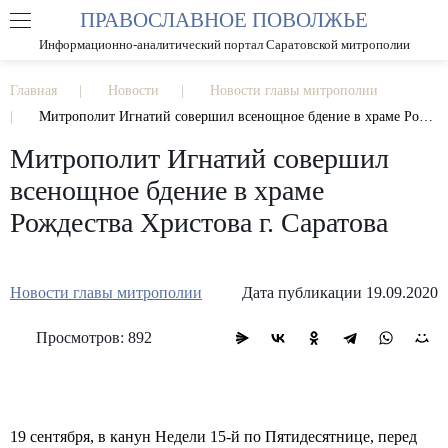
ПРАВОСЛАВНОЕ ПОВОЛЖЬЕ
А
А
РАЗМЕР ШРИФТА
А
Информационно-аналитический портал Саратовской митрополии
ИЗОБРАЖЕНИЯ
Главная
Новости
Новости главы митрополии
Митрополит Игнатий совершил всенощное бдение в храме Рождества Христова г. Саратова
Митрополит Игнатий совершил
всенощное бдение в храме
Рождества Христова г. Саратова
Новости главы митрополии
Дата публикации 19.09.2020
Просмотров: 892
19 сентября, в канун Недели 15-й по Пятидесятнице, перед