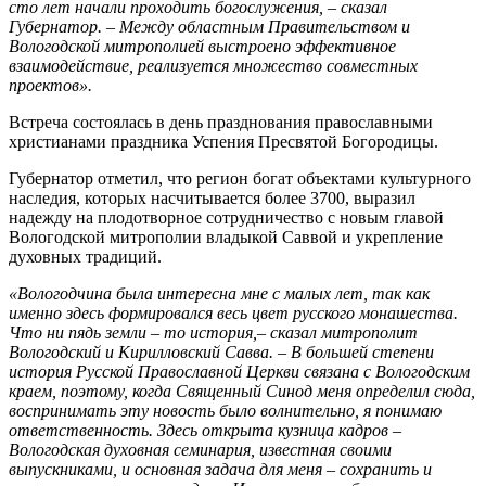
сто лет начали проходить богослужения, – сказал
Губернатор. – Между областным Правительством и
Вологодской митрополией выстроено эффективное
взаимодействие, реализуется множество совместных
проектов».
Встреча состоялась в день празднования православными
христианами праздника Успения Пресвятой Богородицы.
Губернатор отметил, что регион богат объектами культурного
наследия, которых насчитывается более 3700, выразил
надежду на плодотворное сотрудничество с новым главой
Вологодской митрополии владыкой Саввой и укрепление
духовных традиций.
«Вологодчина была интересна мне с малых лет, так как
именно здесь формировался весь цвет русского монашества.
Что ни пядь земли – то история,– сказал митрополит
Вологодский и Кирилловский Савва. – В большей степени
история Русской Православной Церкви связана с Вологодским
краем, поэтому, когда Священный Синод меня определил сюда,
воспринимать эту новость было волнительно, я понимаю
ответственность. Здесь открыта кузница кадров –
Вологодская духовная семинария, известная своими
выпускниками, и основная задача для меня – сохранить и