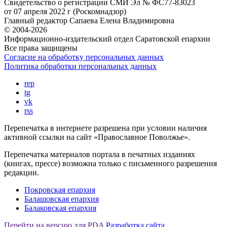
Свидетельство о регистрации
СМИ Эл № ФС77-83023
от 07 апреля 2022 г (Роскомнадзор)
Главный редактор
Сапаева Елена Владимировна
© 2004-2026
Информационно-издательский отдел Саратовской епархии
Все права защищены
Согласие на обработку персональных данных
Политика обработки персональных данных
rep
tg
vk
rss
Перепечатка в интернете разрешена при условии наличия
активной ссылки на сайт «Православное Поволжье».
Перепечатка материалов портала в печатных изданиях
(книгах, прессе) возможна только с письменного разрешения
редакции.
Покровская епархия
Балашовская епархия
Балаковская епархия
Перейти на версию для PDA
Разработка сайта