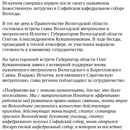
Игнатием совершил первую после своего назначения
Божественную литургию в Софийском кафедральном соборе
Вологды.
В тот же день в Правительстве Вологодской области
состоялась встреча главы Вологодской митрополии и
митрополита Игнатия с Губернатором Вологодской области
Олегом Александровичем Кувшинниковым. В ходе беседы,
прошедшей в теплой атмосфере, ее участники выразили
готовность к взаимному сотрудничеству.
На трехсторонней встрече Губернатор области Олег
Кувшинников заявил о всемерной поддержке вновь
назначенного митрополита Вологодского и Кирилловского
Саввы. Владыку Игнатия, возглавившего Саратовскую
митрополию, глава региона поблагодарил за сотрудничество.
«Поздравляю вас с новыми назначениями, для нас это было
неожиданно. Мы с митрополитом Игнатием эффективно
работали над развитием православных святынь, почти втрое
на Вологодчине увеличилось количество действующих
приходов, действующих монастырей, статус семинарии
присвоен Вологодскому духовному училищу, статус
кафедрального получил Софийский собор, вновь открылся
Воскресенский кафедральный собор, в котором за последние