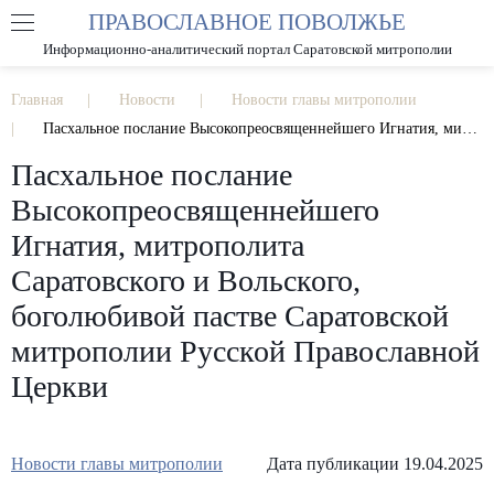
ПРАВОСЛАВНОЕ ПОВОЛЖЬЕ
А
А
РАЗМЕР ШРИФТА
А
Информационно-аналитический портал Саратовской митрополии
ИЗОБРАЖЕНИЯ
Главная
Новости
Новости главы митрополии
Пасхальное послание Высокопреосвященнейшего Игнатия, митрополита Саратовского и Вольского, боголюбивой пастве Саратовской митрополии Русской Православной Церкви
Пасхальное послание
Высокопреосвященнейшего
Игнатия, митрополита
Саратовского и Вольского,
боголюбивой пастве Саратовской
митрополии Русской Православной
Церкви
Новости главы митрополии
Дата публикации 19.04.2025