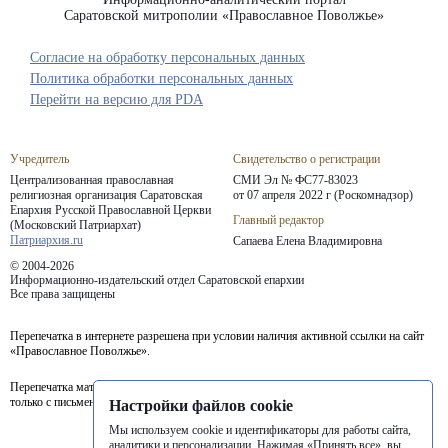
Саратовской митрополии «Православное Поволжье»
Согласие на обработку персональных данных
Политика обработки персональных данных
Перейти на версию для PDA
Учредитель
Свидетельство о регистрации
Централизованная православная
СМИ Эл № ФС77-83023
религиозная организация Саратовская
от 07 апреля 2022 г (Роскомнадзор)
Епархия
Русской Православной Церкви
Главный редактор
(Московский Патриархат)
Патриархия.ru
Сапаева Елена Владимировна
© 2004-2026
Информационно-издательский отдел Саратовской епархии
Все права защищены
Перепечатка в интернете разрешена при условии наличия активной ссылки на сайт
«Православное Поволжье».
Перепечатка материалов портала в печатных изданиях (книгах, прессе) возможна
только с письменного разрешения редакции.
Настройки файлов cookie
Мы используем cookie и идентификаторы для работы сайта,
аналитики и персонализации. Нажимая «Принять все», вы