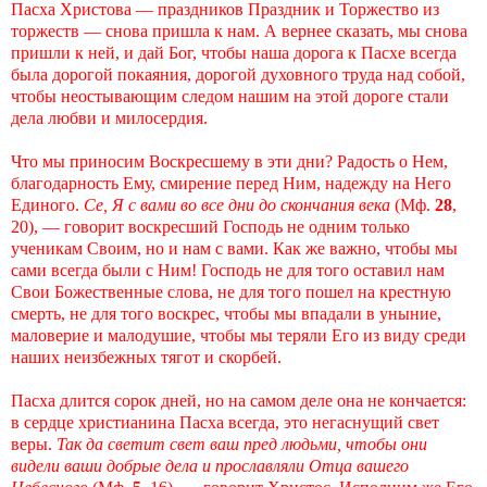
Пасха Христова — праздников Праздник и Торжество из
торжеств — снова пришла к нам. А вернее сказать, мы снова
пришли к ней, и дай Бог, чтобы наша дорога к Пасхе всегда
была дорогой покаяния, дорогой духовного труда над собой,
чтобы неостывающим следом нашим на этой дороге стали
дела любви и милосердия.
Что мы приносим Воскресшему в эти дни? Радость о Нем,
благодарность Ему, смирение перед Ним, надежду на Него
Единого.
Се, Я с вами во все дни до скончания века
(Мф.
28
,
20), — говорит воскресший Господь не одним только
ученикам Своим, но и нам с вами. Как же важно, чтобы мы
сами всегда были с Ним! Господь не для того оставил нам
Свои Божественные слова, не для того пошел на крестную
смерть, не для того воскрес, чтобы мы впадали в уныние,
маловерие и малодушие, чтобы мы теряли Его из виду среди
наших неизбежных тягот и скорбей.
Пасха длится сорок дней, но на самом деле она не кончается:
в сердце христианина Пасха всегда, это негаснущий свет
веры.
Так да светит свет ваш пред людьми, чтобы они
видели ваши добрые дела и прославляли Отца вашего