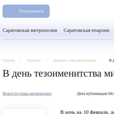
РАЗМ
8 960 346 31 04
Пожертвовать
info-sar@mail.ru
Саратовская митрополия
Саратовская епархия
Главная
Новости
Новости главы митрополии
В 
В день тезоименитства 
Новости главы митрополии
Дата публикации 04.
В ночь на 10 февраля, 