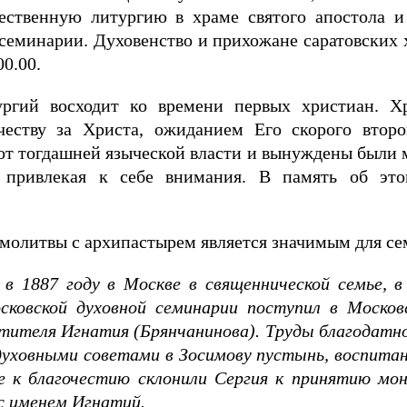
ственную литургию в храме святого апостола и 
семинарии. Духовенство и прихожане саратовских 
0.00.
ргий восходит ко времени первых христиан. Х
честву за Христа, ожиданием Его скорого вто
от тогдашней языческой власти и вынуждены были 
привлекая к себе внимания. В память об это
 молитвы с архипастырем является значимым для с
 в 1887 году в Москве в священнической семье, 
сковской духовной семинарии поступил в Москов
ятителя Игнатия (Брянчанинова). Труды благодатн
духовными советами в Зосимову пустынь, воспитан
ие к благочестию склонили Сергия к принятию мо
 с именем Игнатий.