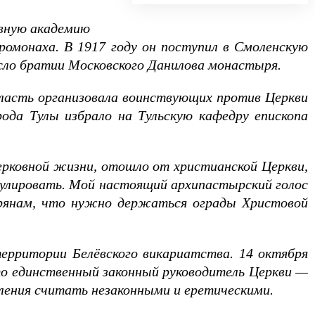
овную академию
ромонаха. В 1917 году он поступил в Смоленскую
число братии Московского Данилова монастыря.
у власть организовала воинствующих против Церкви
рода Тулы избрало на Тульскую кафедру епископа
ерковной жизни, отошло от христианской Церкви,
нулировать. Мой настоящий архипастырский голос
ирянам, что нужно держаться ограды Христовой
территории Белёвского викариатства. 14 октября
то единственный законный руководитель Церкви —
вления считать незаконными и еретическими.