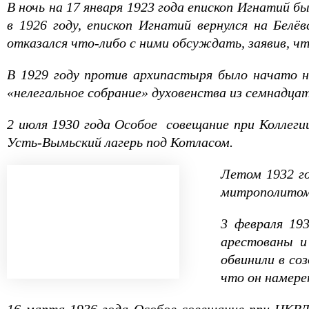
В ночь на 17 января 1923 года епископ Игнатий б
в 1926 году, епископ Игнатий вернулся на Бел
отказался что-либо с ними обсуждать, заявив, ч
В 1929 году против архипастыря было начато но
«нелегальное собрание» духовенства из семнадца
2 июля 1930 года Особое совещание при Коллеги
Усть-Вымьский лагерь под Котласом.
Летом 1932 го
митрополитом 
3 февраля 19
арестованы и
обвинили в со
что он намере