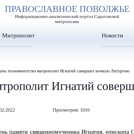
А
ПРАВОСЛАВНОЕ ПОВОЛЖЬЕ
А
ЕР ШРИФТА
ИЗОБРАЖЕН
А
Информационно-аналитический портал Саратовской
митрополии
Митрополит
Новости
день тезоименитства митрополит Игнатий совершит ночную Литургию
митрополит Игнатий совер
02.2022
Просмотров: 1016
день памяти священномученика Игнатия, епископа 