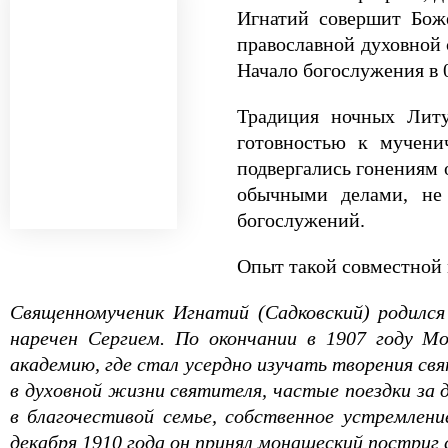
Игнатий совершит Боже
православной духовной 
Начало богослужения в 0
Традиция ночных Литу
готовностью к мучени
подвергались гонениям 
обычными делами, не 
богослужений.
Опыт такой совместной
Священномученик Игнатий (Садковский) родился
наречен Сергием. По окончании в 1907 году Мо
академию, где стал усердно изучать творения св
в духовной жизни святителя, частые поездки за 
в благочестивой семье, собственное устремлен
декабря 1910 года он принял монашеский постриг