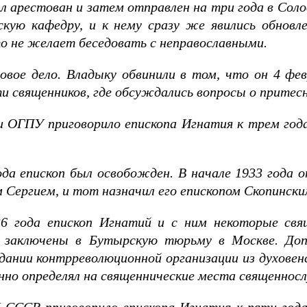
ыл арестован и затем отправлен на три года в Соло
ёвскую кафедру, и к нему сразу же явились обнов
то не желает беседовать с неправославными.
вое дело. Владыку обвинили в том, что он 4 фев
ти священников, где обсуждались вопросы о притес
и ОГПУ приговорило епископа Игнатия к трем годам
да епископ был освобожден. В начале 1933 года
Сергием, и тот назначил его епископом Скопинским
36 года епископ Игнатий и с ним некоторые св
 заключены в Бутырскую тюрьму в Москве. Доп
здании контрреволюционной организации из духовен
нно определял на священнические места священносл