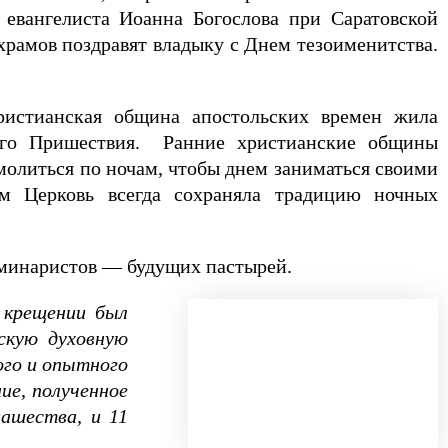
евангелиста Иоанна Богослова при Саратовской
храмов поздравят владыку с Днем тезоименитства.
ристианская община апостольских времен жила
рого Пришествия. Ранние христианские общины
молиться по ночам, чтобы днем заниматься своими
м Церковь всегда сохраняла традицию ночных
еминаристов — будущих пастырей.
в крещении был
скую духовную
ого и опытного
ие, полученное
нашества, и 11