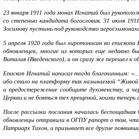
23 января 1911 года монах Игнатий был рукополо
со степенью кандидата богословия. 31 июля 191
Зосимову пустынь под руководство иеросхимонаха 
5 апреля 1920 года был хиротонисан во епископа 
обновленцев, многие из которых еще недавно бы
Виталия (Введенского), и он сразу же перешел к о
Епископ Игнатий написал тогда благочинным: «…
ибо стало на платформу так называемой “Живой 
и предостережение сообщите духовенству, а ч
Церкви и не бояться тех прещений, коими теперь
После рассылки послания началась беспощадная 
обновленцы отправили в ОГПУ рапорт о том, что
Патриарх Тихон, и призывает все другие появивш