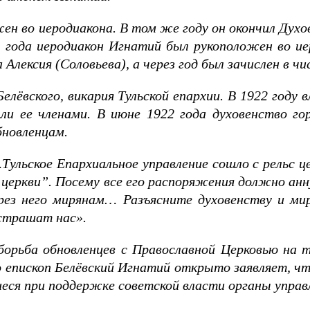
жен во иеродиакона. В том же году он окончил Дух
1 года иеродиакон Игнатий был рукоположен во ие
Алексия (Соловьева), а через год был зачислен в 
Белёвского, викария Тульской епархии. В 1922 год
ли ее членами. В июне 1922 года духовенство го
бновленцам.
Тульское Епархиальное управление сошло с рельс ц
церкви”. Посему все его распоряжения должно ан
ерез него мирянам… Разъясните духовенству и м
 страшат нас».
борьба обновленцев с Православной Церковью на 
 епископ Белёвский Игнатий открыто заявляет, ч
иеся при поддержке советской власти органы упра