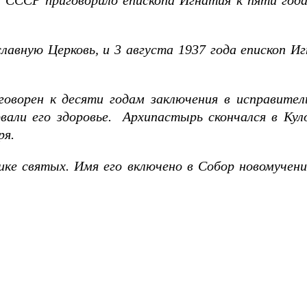
 СССР приговорило епископа Игнатия к пяти годам
славную Церковь, и 3 августа 1937 года епископ 
говорен к десяти годам заключения в исправител
али его здоровье. Архипастырь скончался в Куло
ря.
ике святых. Имя его включено в Собор новомучени