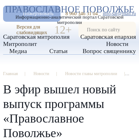
А
ПРАВОСЛАВНОЕ ПОВОЛЖЬЕ
А
РАЗМЕР ШРИФТА
А
Пожертвовать
8 960 346 31 04
info-sar@mail.ru
Информационно-аналитический портал Саратовской
ИЗОБРАЖЕНИЯ
митрополии
12+
Версия для
слабовидящих
Саратовская митрополия
Саратовская епархия
Митрополит
Новости
Медиа
Статьи
Вопрос священнику
Главная
Новости
Новости главы митрополии
В 
В эфир вышел новый
выпуск программы
«Православное
Поволжье»