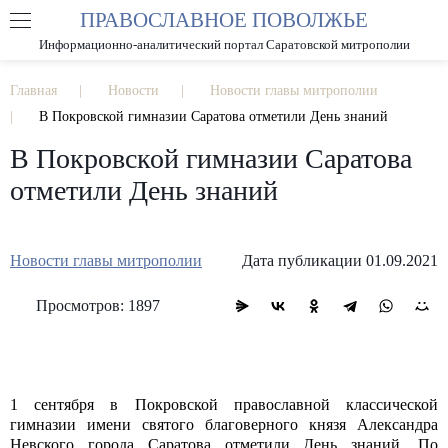
ПРАВОСЛАВНОЕ ПОВОЛЖЬЕ
А
А
РАЗМЕР ШРИФТА
А
Информационно-аналитический портал Саратовской митрополии
ИЗОБРАЖЕНИЯ
Главная
Новости
Новости главы митрополии
В Покровской гимназии Саратова отметили День знаний
В Покровской гимназии Саратова
отметили День знаний
Новости главы митрополии
Дата публикации 01.09.2021
Просмотров: 1897
1 сентября в Покровской православной классической
гимназии имени святого благоверного князя Александра
Невского города Саратова отметили День знаний. По