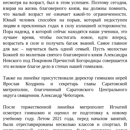
несмотря на возраст, был в этом успешен. Поэтому сегодня,
взирая на жизнь благоверного князя, вы должны помнить,
что малый возраст не означает какой-то ограниченности.
Юный человек способен на порыв, который недоступен
людям в преклонных годах в силу излишней осторожности.
Пора надежд, в которой сейчас находятся наши ученики, это
лучшее время, чтобы постигать новое, идти вперед,
возрастать в силе и получать багаж знаний. Самое главное
для вас – научиться быть одной семьей. Пусть милостью
Божией по молитвам святого благоверного князя Александра
Невского под Покровом Пречистой Богородицы совершается
это великое благое дело в стенах нашей гимназии.
Также на линейке присутствовали директор гимназии иерей
Ярослав Коздринь и секретарь главы Саратовской
митрополии, благочинный Саратовского Центрального
округа священник Александр Чеботарев.
После торжественной линейки митрополит Игнатий
осмотрел гимназию и оценил ее подготовку к новому
учебному году. Летом 2021 года, перед началом занятий,
были отреставрированы несколько классов и спортзал. В