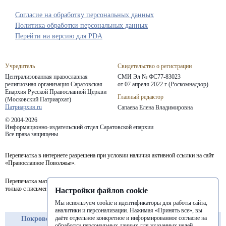
Согласие на обработку персональных данных
Политика обработки персональных данных
Перейти на версию для PDA
Учредитель
Свидетельство о регистрации
Централизованная православная
СМИ Эл № ФС77-83023
религиозная организация Саратовская
от 07 апреля 2022 г (Роскомнадзор)
Епархия
Русской Православной Церкви
Главный редактор
(Московский Патриархат)
Патриархия.ru
Сапаева Елена Владимировна
© 2004-2026
Информационно-издательский отдел Саратовской епархии
Все права защищены
Перепечатка в интернете разрешена при условии наличия активной ссылки на сайт
«Православное Поволжье».
Перепечатка материалов портала в печатных изданиях (книгах, прессе) возможна
только с письменного разрешения редакции.
Настройки файлов cookie
Мы используем cookie и идентификаторы для работы сайта,
аналитики и персонализации. Нажимая «Принять все», вы
даёте отдельное конкретное и информированное согласие на
Покровская
Балашовская
Балаковская
обработку персональных данных для указанных целей.