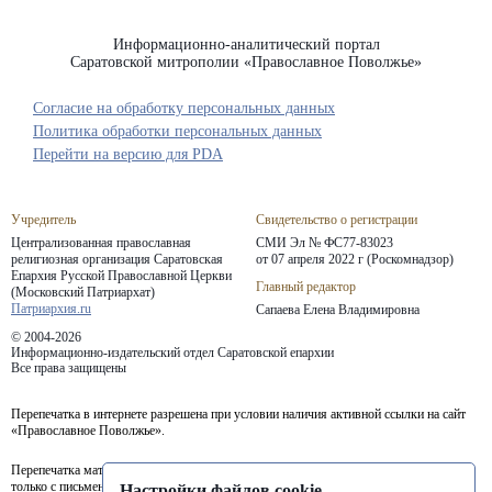
Информационно-аналитический портал
Саратовской митрополии «Православное Поволжье»
Согласие на обработку персональных данных
Политика обработки персональных данных
Перейти на версию для PDA
Учредитель
Свидетельство о регистрации
Централизованная православная
СМИ Эл № ФС77-83023
религиозная организация Саратовская
от 07 апреля 2022 г (Роскомнадзор)
Епархия
Русской Православной Церкви
Главный редактор
(Московский Патриархат)
Патриархия.ru
Сапаева Елена Владимировна
© 2004-2026
Информационно-издательский отдел Саратовской епархии
Все права защищены
Перепечатка в интернете разрешена при условии наличия активной ссылки на сайт
«Православное Поволжье».
Перепечатка материалов портала в печатных изданиях (книгах, прессе) возможна
только с письменного разрешения редакции.
Настройки файлов cookie