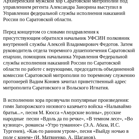
Архиерейский мужской хор Саратовской митрополии под
управлением регента Александра Занорина выступил в
Управлении федеральной службы исполнения наказаний
России по Саратовской области.
Перед концертом со словами поздравления к
присутствующим обратился начальник УФСИН полковник
внутренней службы Алексей Владимирович Федотов. Затем
руководитель отдела тюремного душепопечения Саратовской
епархии, помощник начальника Управления Федеральной
службы исполнения наказаний России по Саратовской
области по работе с верующими, председатель объединенной
комиссии Саратовской митрополии по тюремному служению
протоиерей Вадим Коняев зачитал приветственный адрес
митрополита Саратовского и Вольского Игнатия.
В исполнении хора прозвучали популярные произведения:
гимн Запорожского низового казачьего войска «Налываймо
братья...», песня М. Кюсса «Амурские волны», русские
народные песни «Вдоль да по речке», «В темном лесе», «Во
кузнице», романсы «Утро туманное» (Э.А. Абаза, И.С.
Тургенев), «Как-то ранним утром», песня «Выйду ночью в
поле с конем» (И. Матвиенко, А. Шаганов).