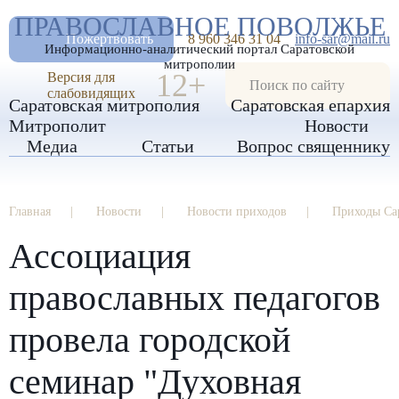
А
ПРАВОСЛАВНОЕ ПОВОЛЖЬЕ
А
РАЗМЕР ШРИФТА
А
Пожертвовать
8 960 346 31 04
info-sar@mail.ru
Информационно-аналитический портал Саратовской
ИЗОБРАЖЕНИЯ
митрополии
12+
Версия для
слабовидящих
Саратовская митрополия
Саратовская епархия
Митрополит
Новости
Медиа
Статьи
Вопрос священнику
Главная
Новости
Новости приходов
Приходы Са
Ассоциация
православных педагогов
провела городской
семинар "Духовная