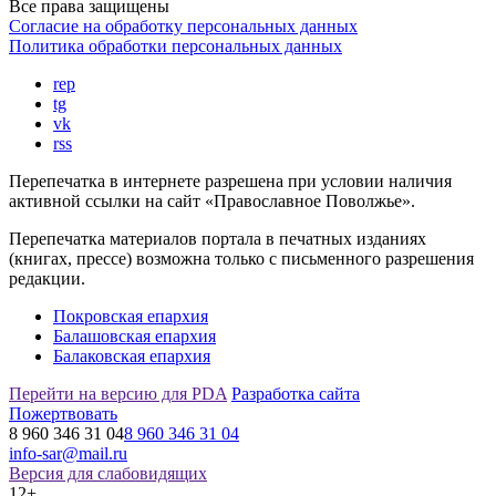
Все права защищены
Согласие на обработку персональных данных
Политика обработки персональных данных
rep
tg
vk
rss
Перепечатка в интернете разрешена при условии наличия
активной ссылки на сайт «Православное Поволжье».
Перепечатка материалов портала в печатных изданиях
(книгах, прессе) возможна только с письменного разрешения
редакции.
Покровская епархия
Балашовская епархия
Балаковская епархия
Перейти на версию для PDA
Разработка сайта
Пожертвовать
8 960 346 31 04
8 960 346 31 04
info-sar@mail.ru
Версия для слабовидящих
12+