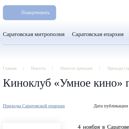
РАЗМ
8 960 346 31 04
Пожертвовать
info-sar@mail.ru
Саратовская митрополия
Саратовская епархия
Главная
Новости
Новости приходов
Приходы Са
Киноклуб «Умное кино» п
Приходы Саратовской епархии
Дата публикации 
4 ноября в Саратов