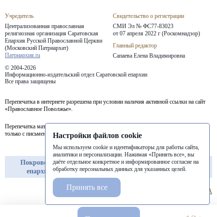
Учредитель
Свидетельство о регистрации
Централизованная православная
СМИ Эл № ФС77-83023
религиозная организация Саратовская
от 07 апреля 2022 г (Роскомнадзор)
Епархия
Русской Православной Церкви
Главный редактор
(Московский Патриархат)
Патриархия.ru
Сапаева Елена Владимировна
© 2004-2026
Информационно-издательский отдел Саратовской епархии
Все права защищены
Перепечатка в интернете разрешена при условии наличия активной ссылки на сайт
«Православное Поволжье».
Перепечатка материалов портала в печатных изданиях (книгах, прессе) возможна
только с письменного разрешения редакции.
Настройки файлов cookie
Мы используем cookie и идентификаторы для работы сайта,
аналитики и персонализации. Нажимая «Принять все», вы
даёте отдельное конкретное и информированное согласие на
Покровская
Балашовская
Балаковская
обработку персональных данных для указанных целей.
епархия
епархия
епархия
Принять все