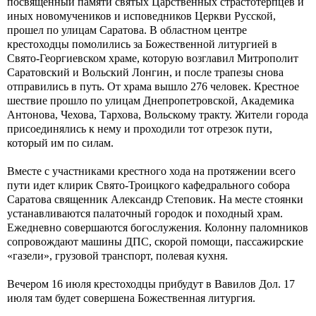
посвященный памяти святых Царственных страстотерпцев и
иных новомучеников и исповедников Церкви Русской,
прошел по улицам Саратова. В областном центре
крестоходцы помолились за Божественной литургией в
Свято-Георгиевском храме, которую возглавил Митрополит
Саратовский и Вольский Лонгин, и после трапезы снова
отправились в путь. От храма вышло 276 человек. Крестное
шествие прошло по улицам Днепропетровской, Академика
Антонова, Чехова, Тархова, Вольскому тракту. Жители города
присоединялись к нему и проходили тот отрезок пути,
который им по силам.
Вместе с участниками крестного хода на протяжении всего
пути идет клирик Свято-Троицкого кафедрального собора
Саратова священник Александр Степовик. На месте стоянки
устанавливаются палаточный городок и походный храм.
Ежедневно совершаются богослужения. Колонну паломников
сопровождают машины ДПС, скорой помощи, пассажирские
«газели», грузовой транспорт, полевая кухня.
Вечером 16 июля крестоходцы прибудут в Вавилов Дол. 17
июля там будет совершена Божественная литургия.