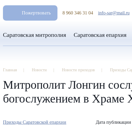
РАЗМ
Пожертвовать
8 960 346 31 04
info-sar@mail.ru
Саратовская митрополия
Саратовская епархия
Главная
Новости
Новости приходов
Приходы Са
Митрополит Лонгин сосл
богослужением в Храме 
Приходы Саратовской епархии
Дата публикации 