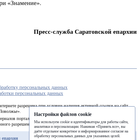
ри «Знамение».
Пресс-служба Саратовской епархии
обработку персональных данных
аботки персональных данных
интернете разрешена при условии наличия активной ссылки на сайт
Поволжье».
Настройки файлов cookie
ериалов портала в печатных изданиях (книгах, прессе) возможна
Мы используем cookie и идентификаторы для работы сайта,
енного разрешения редакции.
аналитики и персонализации. Нажимая «Принять все», вы
даёте отдельное конкретное и информированное согласие на
обработку персональных данных для указанных целей.
 епархия
Балашовская епархия
Балаковская епархия