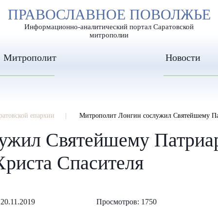
А
ПРАВОСЛАВНОЕ ПОВОЛЖЬЕ
А
ЕР ШРИФТА
ИЗОБРАЖЕН
А
Информационно-аналитический портал Саратовской
митрополии
Митрополит
Новости
ратовской епархии
Митрополит Лонгин сослужил Святейшему Пат
ужил Святейшему Патриар
Христа Спасителя
20.11.2019
Просмотров: 1750