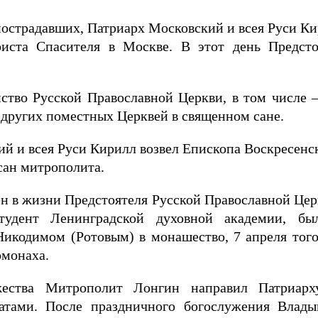
 пострадавших, Патриарх Московский и всея Руси К
ста Спасителя в Москве. В этот день Предсто
нство Русской Православной Церкви, в том числ
 других поместных Церквей в священном сане.
й и всея Руси Кирилл возвел Епископа Воскресенс
сан митрополита.
ен в жизни Предстоятеля Русской Православной Церк
тудент Ленинградской духовной академии, б
икодимом (Ротовым) в монашество, 7 апреля того
монаха.
жества Митрополит Лонгин направил Патриа
тами. После праздничного богослужения Владык