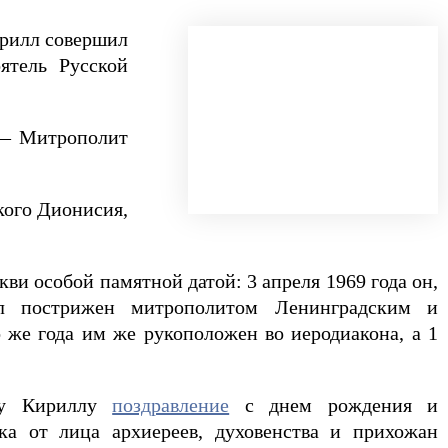
ирилл совершил
ятель Русской
е — Митрополит
кого Дионисия,
ви особой памятной датой: 3 апреля 1969 года он,
ыл пострижен митрополитом Ленинградским и
 же года им же рукоположен во иеродиакона, а 1
рху Кириллу
поздравление
с днем рождения и
а от лица архиереев, духовенства и прихожан