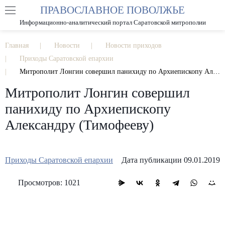
ПРАВОСЛАВНОЕ ПОВОЛЖЬЕ
А
А
РАЗМЕР ШРИФТА
А
Информационно-аналитический портал Саратовской митрополии
ИЗОБРАЖЕНИЯ
Главная
Новости
Новости приходов
Приходы Саратовской епархии
Митрополит Лонгин совершил панихиду по Архиепископу Александру (Тимофееву)
Митрополит Лонгин совершил
панихиду по Архиепископу
Александру (Тимофееву)
Приходы Саратовской епархии
Дата публикации 09.01.2019
Просмотров: 1021