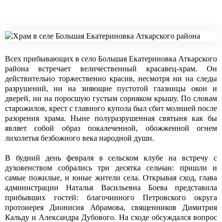
Всех прибывающих в село Большая Екатериновка Аткарского
района встречает величественный красавец-храм. Он
действительно торжественно красив, несмотря ни на следы
разрушений, ни на зияющие пустотой глазницы окон и
дверей, ни на поросшую густым сорняком крышу. По словам
старожилов, крест с главного купола был сбит молнией после
разорения храма. Ныне полуразрушенная святыня как бы
являет собой образ покалеченной, обожженной огнем
лихолетья безбожного века народной души.
В будний день февраля в сельском клубе на встречу с
духовенством собрались три десятка сельчан: пришли и
самые пожилые, и юные жители села. Открывая сход, глава
администрации Наталья Васильевна Боева представила
прибывших гостей: благочинного Петровского округа
протоиерея Дионисия Абрамова, священников Димитрия
Кальду и Александра Дубового. На сходе обсуждался вопрос