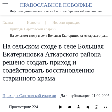
ПРАВОСЛАВНОЕ ПОВОЛЖЬЕ
А
А
РАЗМЕР ШРИФТА
А
Информационно-аналитический портал Саратовской митрополии
ИЗОБРАЖЕНИЯ
Главная
Новости
Новости приходов
Приходы Саратовской епархии
На сельском сходе в селе Большая Екатериновка Аткарского района решено создать приход и содействовать восстановлению старинного храма
На сельском сходе в селе Большая
Екатериновка Аткарского района
решено создать приход и
содействовать восстановлению
старинного храма
Приходы Саратовской епархии
Дата публикации 21.02.2005
Просмотров: 2241