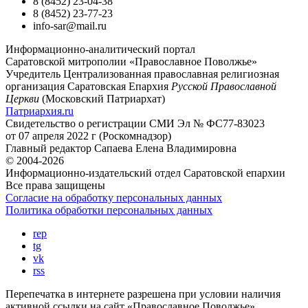
8 (8452) 23-04-38
8 (8452) 23-77-23
info-sar@mail.ru
Информационно-аналитический портал
Саратовской митрополии «Православное Поволжье»
Учредитель
Централизованная православная религиозная
организация Саратовская Епархия
Русской Православной
Церкви
(Московский Патриархат)
Патриархия.ru
Свидетельство о регистрации
СМИ Эл № ФС77-83023
от 07 апреля 2022 г (Роскомнадзор)
Главный редактор
Сапаева Елена Владимировна
© 2004-2026
Информационно-издательский отдел Саратовской епархии
Все права защищены
Согласие на обработку персональных данных
Политика обработки персональных данных
rep
tg
vk
rss
Перепечатка в интернете разрешена при условии наличия
активной ссылки на сайт «Православное Поволжье».