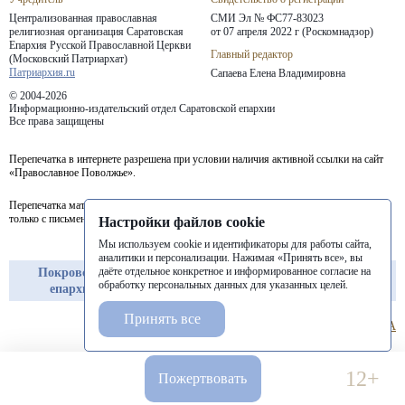
Централизованная православная
СМИ Эл № ФС77-83023
религиозная организация Саратовская
от 07 апреля 2022 г (Роскомнадзор)
Епархия
Русской Православной Церкви
Главный редактор
(Московский Патриархат)
Патриархия.ru
Сапаева Елена Владимировна
© 2004-2026
Информационно-издательский отдел Саратовской епархии
Все права защищены
Перепечатка в интернете разрешена при условии наличия активной ссылки на сайт
«Православное Поволжье».
Перепечатка материалов портала в печатных изданиях (книгах, прессе) возможна
только с письменного разрешения редакции.
Настройки файлов cookie
Мы используем cookie и идентификаторы для работы сайта,
аналитики и персонализации. Нажимая «Принять все», вы
даёте отдельное конкретное и информированное согласие на
Покровская
Балашовская
Балаковская
обработку персональных данных для указанных целей.
епархия
епархия
епархия
Принять все
12+
Пожертвовать