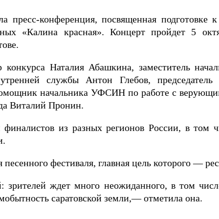
ла пресс-конференция, посвященная подготовке к
нных «Калина красная». Концерт пройдет 5 окт
тове.
р конкурса Наталия Абашкина, заместитель нач
нутренней службы Антон Глебов, председатель
помощник начальника УФСИН по работе с верующи
ода Виталий Пронин.
и финалистов из разных регионов России, в том 
и.
 песенного фестиваля, главная цель которого — ре
: зрителей ждет много неожиданного, в том числ
амобытность саратовской земли,— отметила она.