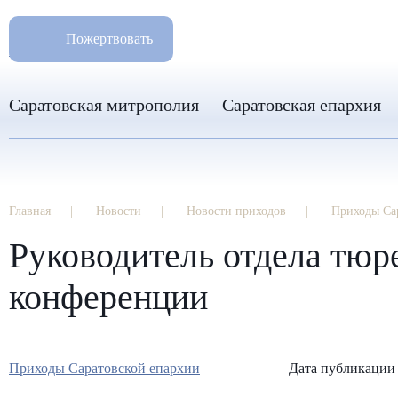
РАЗМ
8 960 346 31 04
Пожертвовать
info-sar@mail.ru
Саратовская митрополия
Саратовская епархия
Главная
Новости
Новости приходов
Приходы Са
Руководитель отдела тюр
конференции
Приходы Саратовской епархии
Дата публикации 