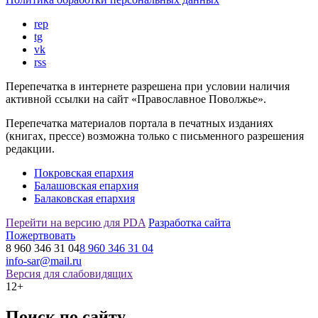
rep
tg
vk
rss
Перепечатка в интернете разрешена при условии наличия
активной ссылки на сайт «Православное Поволжье».
Перепечатка материалов портала в печатных изданиях
(книгах, прессе) возможна только с письменного разрешения
редакции.
Покровская епархия
Балашовская епархия
Балаковская епархия
Перейти на версию для PDA
Разработка сайта
Пожертвовать
8 960 346 31 04
8 960 346 31 04
info-sar@mail.ru
Версия для слабовидящих
12+
Поиск по сайту