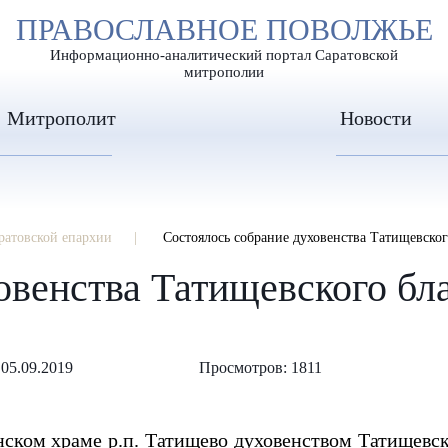
А
ПРАВОСЛАВНОЕ ПОВОЛЖЬЕ
А
ЕР ШРИФТА
ИЗОБРАЖЕН
А
Информационно-аналитический портал Саратовской
митрополии
Митрополит
Новости
ратовской епархии
Состоялось собрание духовенства Татищевско
овенства Татищевского бл
05.09.2019
Просмотров: 1811
анском храме р.п. Татищево духовенством Татищевс