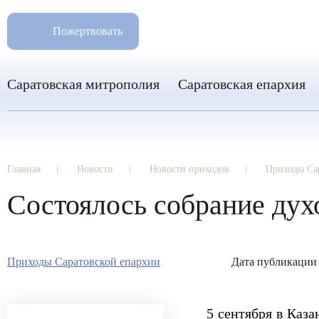
РАЗМ
8 960 346 31 04
Пожертвовать
info-sar@mail.ru
Саратовская митрополия
Саратовская епархия
Главная
Новости
Новости приходов
Приходы Са
Состоялось собрание дух
Приходы Саратовской епархии
Дата публикации 
5 сентября в Каз