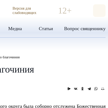
ИЯ
12+
Версия для
слабовидящих
Медиа
Статьи
Вопрос священнику
го благочиния
агочиния
кого округа была соборно отслужена Божественная