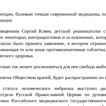
цепции, болевым точкам современной медицины, 
зиция.
вященник Сергий Кляев, детский реаниматолог с
те некоторых контрацептивов и осложнениях, кот
гласно было принято заявление, в котором отраже
имающая те или иные противозачаточные таблетки, 
еского здоровья.
олько так может реализоваться для нее свобода выбор
инятое Обществом врачей, будет распространено п
 статусе человеческого эмбриона выступил д
отдела Русской Православной Церкви по духовн
тики Российского медицинского государственног