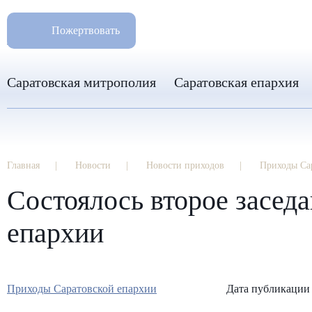
РАЗМ
8 960 346 31 04
Пожертвовать
info-sar@mail.ru
Саратовская митрополия
Саратовская епархия
Главная
Новости
Новости приходов
Приходы Са
Состоялось второе засед
епархии
Приходы Саратовской епархии
Дата публикации 