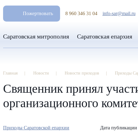
РАЗМ
Пожертвовать
8 960 346 31 04
info-sar@mail.ru
Саратовская митрополия
Саратовская епархия
Главная
Новости
Новости приходов
Приходы Са
Священник принял участи
организационного комите
Приходы Саратовской епархии
Дата публикации 