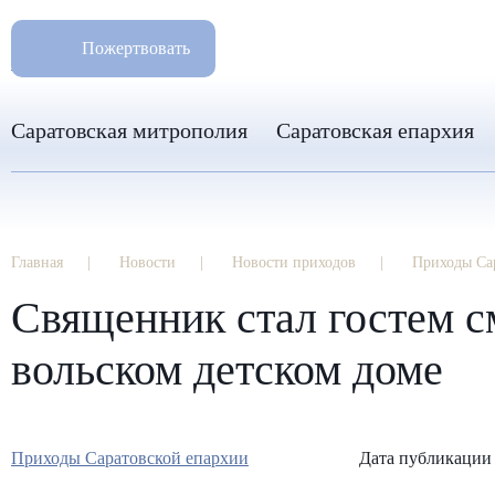
РАЗМ
8 960 346 31 04
Пожертвовать
info-sar@mail.ru
Саратовская митрополия
Саратовская епархия
Главная
Новости
Новости приходов
Приходы Са
Священник стал гостем с
вольском детском доме
Приходы Саратовской епархии
Дата публикации 