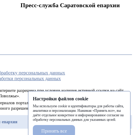
Пресс-служба Саратовской епархии
обработку персональных данных
аботки персональных данных
интернете разрешена при условии наличия активной ссылки на сайт
Поволжье».
Настройки файлов cookie
ериалов портала в печатных изданиях (книгах, прессе) возможна
Мы используем cookie и идентификаторы для работы сайта,
енного разрешения редакции.
аналитики и персонализации. Нажимая «Принять все», вы
даёте отдельное конкретное и информированное согласие на
обработку персональных данных для указанных целей.
 епархия
Балашовская епархия
Балаковская епархия
Принять все