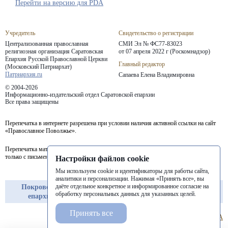
Перейти на версию для PDA
Учредитель
Свидетельство о регистрации
Централизованная православная
СМИ Эл № ФС77-83023
религиозная организация Саратовская
от 07 апреля 2022 г (Роскомнадзор)
Епархия
Русской Православной Церкви
Главный редактор
(Московский Патриархат)
Патриархия.ru
Сапаева Елена Владимировна
© 2004-2026
Информационно-издательский отдел Саратовской епархии
Все права защищены
Перепечатка в интернете разрешена при условии наличия активной ссылки на сайт
«Православное Поволжье».
Перепечатка материалов портала в печатных изданиях (книгах, прессе) возможна
только с письменного разрешения редакции.
Настройки файлов cookie
Мы используем cookie и идентификаторы для работы сайта,
аналитики и персонализации. Нажимая «Принять все», вы
даёте отдельное конкретное и информированное согласие на
Покровская
Балашовская
Балаковская
обработку персональных данных для указанных целей.
епархия
епархия
епархия
Принять все