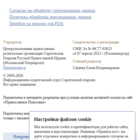
Согласие на обработку персональных данных
Политика обработки персональных данных
Перейти на версию для PDA
Учредитель
Свидетельство о регистрации
Централизованная православная
СМИ Эл № ФС77-83023
религиозная организация Саратовская
от 07 апреля 2022 г (Роскомнадзор)
Епархия
Русской Православной Церкви
Главный редактор
(Московский Патриархат)
Патриархия.ru
Сапаева Елена Владимировна
© 2004-2026
Информационно-издательский отдел Саратовской епархии
Все права защищены
Перепечатка в интернете разрешена при условии наличия активной ссылки на сайт
«Православное Поволжье».
Перепечатка материалов портала в печатных изданиях (книгах, прессе) возможна
только с письменного разрешения редакции.
Настройки файлов cookie
Мы используем cookie и идентификаторы для работы сайта,
аналитики и персонализации. Нажимая «Принять все», вы
даёте отдельное конкретное и информированное согласие на
Покровская
Балашовская
Балаковская