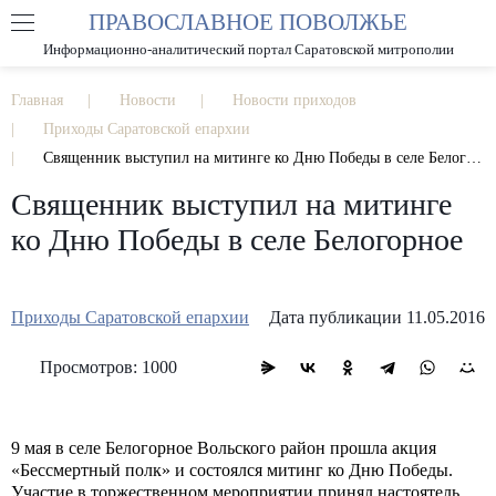
ПРАВОСЛАВНОЕ ПОВОЛЖЬЕ
А
А
РАЗМЕР ШРИФТА
А
Информационно-аналитический портал Саратовской митрополии
ИЗОБРАЖЕНИЯ
Главная
Новости
Новости приходов
Приходы Саратовской епархии
Священник выступил на митинге ко Дню Победы в селе Белогорное
Священник выступил на митинге
ко Дню Победы в селе Белогорное
Приходы Саратовской епархии
Дата публикации 11.05.2016
Просмотров: 1000
9 мая в селе Белогорное Вольского район прошла акция
«Бессмертный полк» и состоялся митинг ко Дню Победы.
Участие в торжественном мероприятии принял настоятель