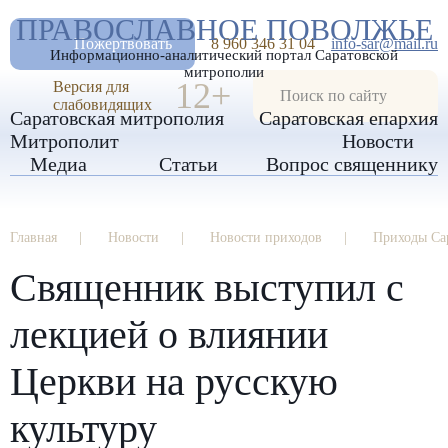
А
ПРАВОСЛАВНОЕ ПОВОЛЖЬЕ
А
РАЗМЕР ШРИФТА
А
Пожертвовать
8 960 346 31 04
info-sar@mail.ru
Информационно-аналитический портал Саратовской
ИЗОБРАЖЕНИЯ
митрополии
12+
Версия для
слабовидящих
Саратовская митрополия
Саратовская епархия
Митрополит
Новости
Медиа
Статьи
Вопрос священнику
Главная
Новости
Новости приходов
Приходы Са
Священник выступил с
лекцией о влиянии
Церкви на русскую
культуру