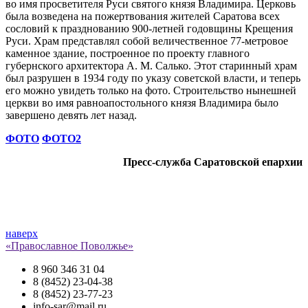
во имя просветителя Руси святого князя Владимира. Церковь
была возведена на пожертвования жителей Саратова всех
сословий к празднованию 900-летней годовщины Крещения
Руси. Храм представлял собой величественное 77-метровое
каменное здание, построенное по проекту главного
губернского архитектора А. М. Салько. Этот старинный храм
был разрушен в 1934 году по указу советской власти, и теперь
его можно увидеть только на фото. Строительство нынешней
церкви во имя равноапостольного князя Владимира было
завершено девять лет назад.
ФОТО
ФОТО2
Пресс-служба Саратовской епархии
наверх
«Православное Поволжье»
8 960 346 31 04
8 (8452) 23-04-38
8 (8452) 23-77-23
info-sar@mail.ru