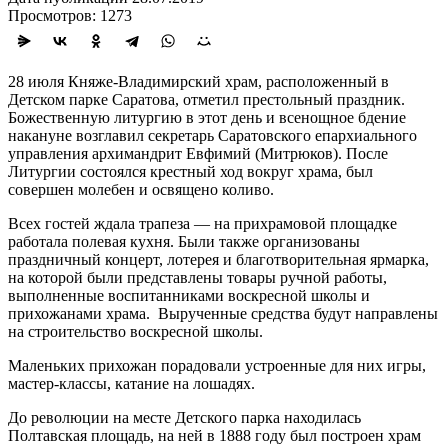
Просмотров: 1273
28 июля Княже-Владимирский храм, расположенный в
Детском парке Саратова, отметил престольный праздник.
Божественную литургию в этот день и всенощное бдение
накануне возглавил секретарь Саратовского епархиального
управления архимандрит Евфимий (Митрюков). После
Литургии состоялcя крестный ход вокруг храма, был
совершен молебен и освящено коливо.
Всех гостей ждала трапеза — на прихрамовой площадке
работала полевая кухня. Были также организованы
праздничный концерт, лотерея и благотворительная ярмарка,
на которой были представлены товары ручной работы,
выполненные воспитанниками воскресной школы и
прихожанами храма. Вырученные средства будут направлены
на строительство воскресной школы.
Маленьких прихожан порадовали устроенные для них игры,
мастер-классы, катание на лошадях.
До революции на месте Детского парка находилась
Полтавская площадь, на ней в 1888 году был построен храм