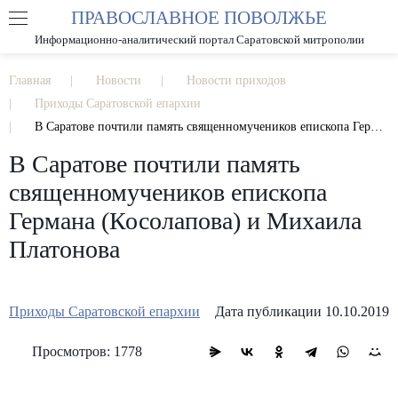
ПРАВОСЛАВНОЕ ПОВОЛЖЬЕ
А
А
РАЗМЕР ШРИФТА
А
Информационно-аналитический портал Саратовской митрополии
ИЗОБРАЖЕНИЯ
Главная
Новости
Новости приходов
Приходы Саратовской епархии
В Саратове почтили память священномучеников епископа Германа (Косолапова) и Михаила Платонова
В Саратове почтили память
священномучеников епископа
Германа (Косолапова) и Михаила
Платонова
Приходы Саратовской епархии
Дата публикации 10.10.2019
Просмотров: 1778