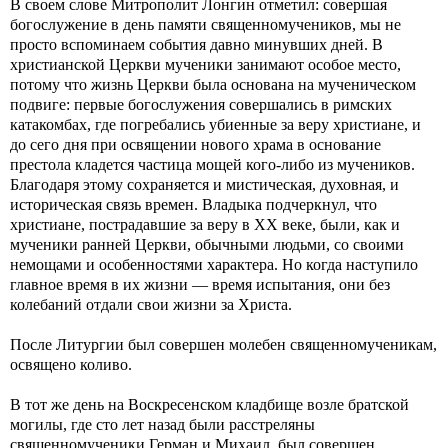
В своем слове Митрополит Лонгин отметил: совершая
богослужение в день памяти священномучеников, мы не
просто вспоминаем события давно минувших дней. В
христианской Церкви мученики занимают особое место,
потому что жизнь Церкви была основана на мученическом
подвиге: первые богослужения совершались в римских
катакомбах, где погребались убиенные за веру христиане, и
до сего дня при освящении нового храма в основание
престола кладется частица мощей кого-либо из мучеников.
Благодаря этому сохраняется и мистическая, духовная, и
историческая связь времен. Владыка подчеркнул, что
христиане, пострадавшие за веру в ХХ веке, были, как и
мученики ранней Церкви, обычными людьми, со своими
немощами и особенностями характера. Но когда наступило
главное время в их жизни — время испытания, они без
колебаний отдали свои жизни за Христа.
После Литургии был совершен молебен священномученикам,
освящено коливо.
В тот же день на Воскресенском кладбище возле братской
могилы, где сто лет назад были расстреляны
священномученики Герман и Михаил, был совершен