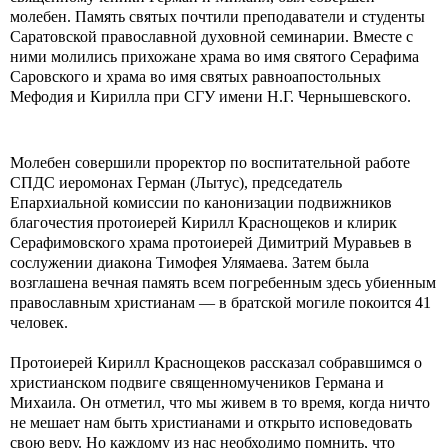
молебен. Память святых почтили преподаватели и студенты
Саратовской православной духовной семинарии. Вместе с
ними молились прихожане храма во имя святого Серафима
Саровского и храма во имя святых равноапостольных
Мефодия и Кирилла при СГУ имени Н.Г. Чернышевского.
Молебен совершили проректор по воспитательной работе
СПДС иеромонах Герман (Лытус), председатель
Епархиальной комиссии по канонизации подвижников
благочестия протоиерей Кирилл Краснощеков и клирик
Серафимовского храма протоиерей Димитрий Муравьев в
сослужении диакона Тимофея Улямаева. Затем была
возглашена вечная память всем погребенным здесь убиенным
православным христианам — в братской могиле покоится 41
человек.
Протоиерей Кирилл Краснощеков рассказал собравшимся о
христианском подвиге священномучеников Германа и
Михаила. Он отметил, что мы живем в то время, когда ничто
не мешает нам быть христианами и открыто исповедовать
свою веру. Но каждому из нас необходимо помнить, что