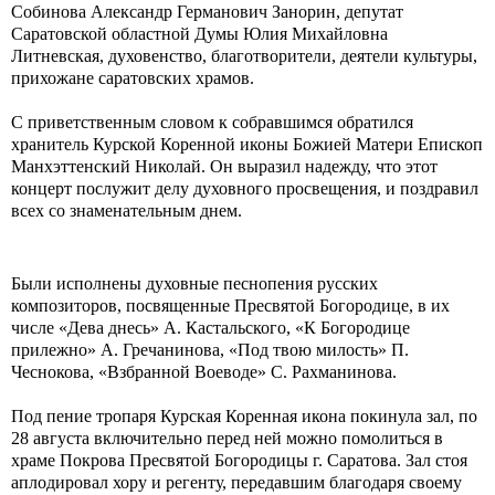
Собинова Александр Германович Занорин, депутат
Саратовской областной Думы Юлия Михайловна
Литневская, духовенство, благотворители, деятели культуры,
прихожане саратовских храмов.
С приветственным словом к собравшимся обратился
хранитель Курской Коренной иконы Божией Матери Епископ
Манхэттенский Николай. Он выразил надежду, что этот
концерт послужит делу духовного просвещения, и поздравил
всех со знаменательным днем.
Были исполнены духовные песнопения русских
композиторов, посвященные Пресвятой Богородице, в их
числе «Дева днесь» А. Кастальского, «К Богородице
прилежно» А. Гречанинова, «Под твою милость» П.
Чеснокова, «Взбранной Воеводе» С. Рахманинова.
Под пение тропаря Курская Коренная икона покинула зал, по
28 августа включительно перед ней можно помолиться в
храме Покрова Пресвятой Богородицы г. Саратова. Зал стоя
аплодировал хору и регенту, передавшим благодаря своему