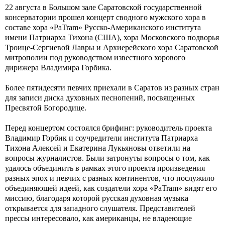
22 августа в Большом зале Саратовской государственной
консерватории прошел концерт сводного мужского хора в
составе хора «PaTram» Русско-Американского института
имени Патриарха Тихона (США), хора Московского подворья
Троице-Сергиевой Лавры и Архиерейского хора Саратовской
митрополии под руководством известного хорового
дирижера Владимира Горбика.
Более пятидесяти певчих приехали в Саратов из разных стран
для записи диска духовных песнопений, посвященных
Пресвятой Богородице.
Перед концертом состоялся брифинг: руководитель проекта
Владимир Горбик и соучредители института Патриарха
Тихона Алексей и Екатерина Лукьяновы ответили на
вопросы журналистов. Были затронуты вопросы о том, как
удалось объединить в рамках этого проекта произведения
разных эпох и певчих с разных континентов, что послужило
объединяющей идеей, как создатели хора «PaTram» видят его
миссию, благодаря которой русская духовная музыка
открывается для западного слушателя. Представителей
прессы интересовало, как американцы, не владеющие