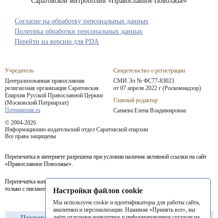
Саратовской митрополии «Православное Поволжье»
Согласие на обработку персональных данных
Политика обработки персональных данных
Перейти на версию для PDA
Учредитель
Свидетельство о регистрации
Централизованная православная
СМИ Эл № ФС77-83023
религиозная организация Саратовская
от 07 апреля 2022 г (Роскомнадзор)
Епархия
Русской Православной Церкви
Главный редактор
(Московский Патриархат)
Патриархия.ru
Сапаева Елена Владимировна
© 2004-2026
Информационно-издательский отдел Саратовской епархии
Все права защищены
Перепечатка в интернете разрешена при условии наличия активной ссылки на сайт
«Православное Поволжье».
Перепечатка материалов портала в печатных изданиях (книгах, прессе) возможна
только с письменного разрешения редакции.
Настройки файлов cookie
Мы используем cookie и идентификаторы для работы сайта,
аналитики и персонализации. Нажимая «Принять все», вы
даёте отдельное конкретное и информированное согласие на
Покровская
Балашовская
Балаковская