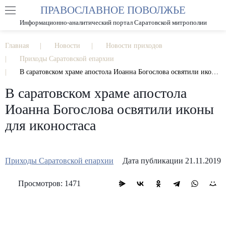
ПРАВОСЛАВНОЕ ПОВОЛЖЬЕ
А
А
РАЗМЕР ШРИФТА
А
Информационно-аналитический портал Саратовской митрополии
ИЗОБРАЖЕНИЯ
Главная
Новости
Новости приходов
Приходы Саратовской епархии
В саратовском храме апостола Иоанна Богослова освятили иконы для иконостаса
В саратовском храме апостола
Иоанна Богослова освятили иконы
для иконостаса
Приходы Саратовской епархии
Дата публикации 21.11.2019
Просмотров: 1471