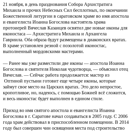
21 ноября, в день празднования Собора Архистратига
Михаила и прочих Небесных Сил бесплотных, по окончании
Божественной литургии в саратовском храме во имя апостола
и евангелиста Иоанна Богослова настоятель храма
протоиерей Вячеслав Казанцев освятил две новые иконы для
иконостаса — Архистратига Михаила и Архангела
Гавриила. Оба образа будут размещены в диаконских вратах.
В храме установлен резной с позолотой иконостас,
выполненный мордовскими мастерами.
— Ранее мы уже разместили две иконы — апостола Иоанна
Богослова и святителя Николая чудотворца, — объяснил отец
Вячеслав. — Сейчас работа продолжается: мастер из
Оптиной пустыни готовит еще четыре иконы, которые
займут свое место на Царских вратах. Это дело непростое,
кропотливое, но, надеюсь, с помощью Божией всё сложится,
и весь иконостас будет выполнен в едином стиле.
Приход во имя святого апостола и евангелиста Иоанна
Богослова в г. Саратове начал создаваться в 2005 году. С 2006
года храм действовал в приспособленном помещении. В 2014
году был совершен чин освящения места под строительство