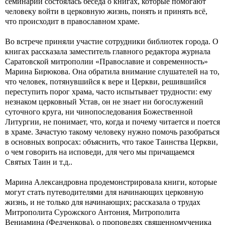
семинарии состоялась беседа о книгах, которые помогают
человеку войти в церковную жизнь, понять и принять всё,
что происходит в православном храме.
Во встрече приняли участие сотрудники библиотек города. О
книгах рассказала заместитель главного редактора журнала
Саратовской митрополии «Православие и современность»
Марина Бирюкова. Она обратила внимание слушателей на то,
что человек, потянувшийся к вере и Церкви, решившийся
переступить порог храма, часто испытывает трудности: ему
незнаком церковный Устав, он не знает ни богослужений
суточного круга, ни чинопоследования Божественной
Литургии, не понимает, что, когда и почему читается и поется
в храме. Зачастую такому человеку нужно помочь разобраться
в основных вопросах: объяснить, что такое Таинства Церкви,
о чем говорить на исповеди, для чего мы причащаемся
Святых Таин и т.д..
Марина Александровна продемонстрировала книги, которые
могут стать путеводителями для начинающих церковную
жизнь, и не только для начинающих; рассказала о трудах
Митрополита Сурожского Антония, Митрополита
Вениамина (Федченкова), о проповедях священномученика