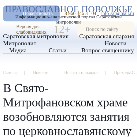
А
ПРАВОСЛАВНОЕ ПОВОЛЖЬЕ
А
РАЗМЕР ШРИФТА
А
Пожертвовать
8 960 346 31 04
info-sar@mail.ru
Информационно-аналитический портал Саратовской
ИЗОБРАЖЕНИЯ
митрополии
12+
Версия для
слабовидящих
Саратовская митрополия
Саратовская епархия
Митрополит
Новости
Медиа
Статьи
Вопрос священнику
Главная
Новости
Новости приходов
Приходы Са
В Свято-
Митрофановском храме
возобновляются занятия
по церковнославянскому