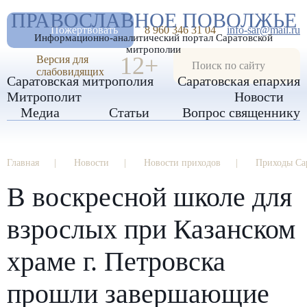
А
ПРАВОСЛАВНОЕ ПОВОЛЖЬЕ
А
РАЗМЕР ШРИФТА
А
Пожертвовать
8 960 346 31 04
info-sar@mail.ru
Информационно-аналитический портал Саратовской
ИЗОБРАЖЕНИЯ
митрополии
12+
Версия для
слабовидящих
Саратовская митрополия
Саратовская епархия
Митрополит
Новости
Медиа
Статьи
Вопрос священнику
Главная
Новости
Новости приходов
Приходы Са
В воскресной школе для
взрослых при Казанском
храме г. Петровска
прошли завершающие