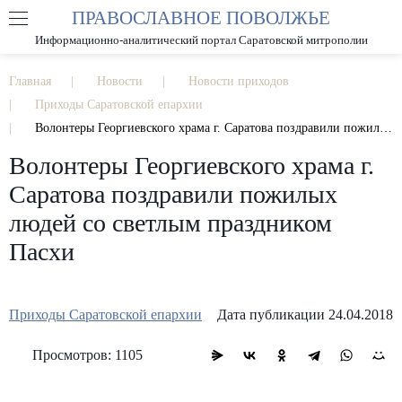
ПРАВОСЛАВНОЕ ПОВОЛЖЬЕ
А
А
РАЗМЕР ШРИФТА
А
Информационно-аналитический портал Саратовской митрополии
ИЗОБРАЖЕНИЯ
Главная
Новости
Новости приходов
Приходы Саратовской епархии
Волонтеры Георгиевского храма г. Саратова поздравили пожилых людей со светлым праздником Пасхи
Волонтеры Георгиевского храма г.
Саратова поздравили пожилых
людей со светлым праздником
Пасхи
Приходы Саратовской епархии
Дата публикации 24.04.2018
Просмотров: 1105