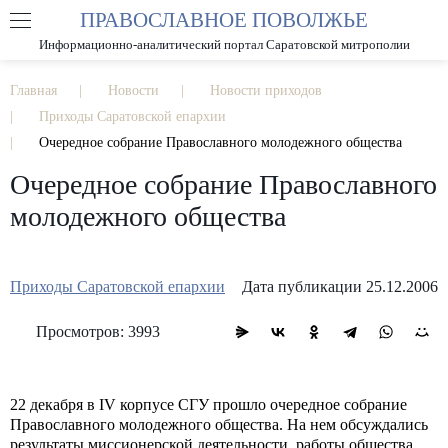
ПРАВОСЛАВНОЕ ПОВОЛЖЬЕ
А
А
РАЗМЕР ШРИФТА
А
Информационно-аналитический портал Саратовской митрополии
ИЗОБРАЖЕНИЯ
Главная
Новости
Новости приходов
Приходы Саратовской епархии
Очередное собрание Православного молодежного общества
Очередное собрание Православного
молодежного общества
Приходы Саратовской епархии
Дата публикации 25.12.2006
Просмотров: 3993
22 декабря в IV корпусе СГУ прошло очередное собрание
Православного молодежного общества. На нем обсуждались
результаты миссионерской деятельности, работы общества,