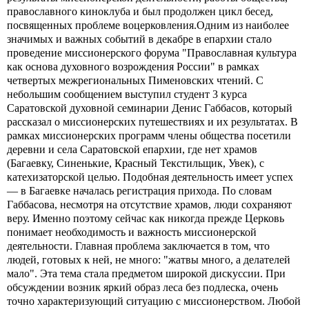
православного киноклуба и был продолжен цикл бесед,
посвященных проблеме воцерковления.Одним из наиболее
значимых и важных событий в декабре в епархии стало
проведение миссионерского форума "Православная культура
как основа духовного возрождения России" в рамках
четвертых межрегиональных Пименовских чтений. С
небольшим сообщением выступил студент 3 курса
Саратовской духовной семинарии Денис Габбасов, который
рассказал о миссионерских путешествиях и их результатах. В
рамках миссионерских программ члены общества посетили
деревни и села Саратовской епархии, где нет храмов
(Багаевку, Синенькие, Красный Текстильщик, Увек), с
катехизаторской целью. Подобная деятельность имеет успех
— в Багаевке началась регистрация прихода. По словам
Габбасова, несмотря на отсутствие храмов, люди сохраняют
веру. Именно поэтому сейчас как никогда прежде Церковь
понимает необходимость и важность миссионерской
деятельности. Главная проблема заключается в том, что
людей, готовых к ней, не много: "жатвы много, а делателей
мало". Эта тема стала предметом широкой дискуссии. При
обсуждении возник яркий образ леса без подлеска, очень
точно характеризующий ситуацию с миссионерством. Любой