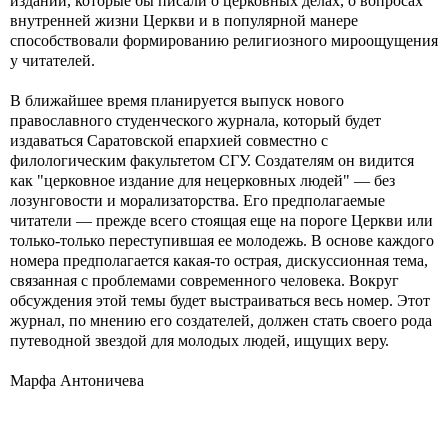
изданий, которые бы писали о церковных делах, о вопросах
внутренней жизни Церкви и в популярной манере
способствовали формированию религиозного мироощущения
у читателей.
В ближайшее время планируется выпуск нового
православного студенческого журнала, который будет
издаваться Саратовской епархией совместно с
филологическим факультетом СГУ. Создателям он видится
как "церковное издание для нецерковных людей" — без
лозунговости и морализаторства. Его предполагаемые
читатели — прежде всего стоящая еще на пороге Церкви или
только-только переступившая ее молодежь. В основе каждого
номера предполагается какая-то острая, дискуссионная тема,
связанная с проблемами современного человека. Вокруг
обсуждения этой темы будет выстраиваться весь номер. Этот
журнал, по мнению его создателей, должен стать своего рода
путеводной звездой для молодых людей, ищущих веру.
Марфа Антоничева