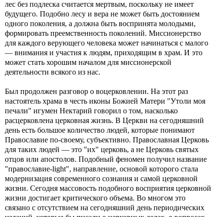
лес без подлеска считается мертвым, поскольку не имеет
будущего. Подобно лесу и вера не может быть достоянием
одного поколения, а должна быть воспринята молодыми,
формировать преемственность поколений. Миссионерство
для каждого верующего человека может начинаться с малого
— внимания и участия к людям, приходящим в храм. И это
может стать хорошим началом для миссионерской
деятельности всякого из нас.
Был продолжен разговор о воцерковлении. На этот раз
настоятель храма в честь иконы Божией Матери "Утоли моя
печали" игумен Нектарий говорил о том, насколько
расцерковлена церковная жизнь. В Церкви на сегодняшний
день есть большое количество людей, которые понимают
Православие по-своему, субъективно. Православная Церковь
для таких людей — это "их" церковь, а не Церковь святых
отцов или апостолов. Подобный феномен получил название
"православие-light", направление, основой которого стала
модернизация современного сознания и самой церковной
жизни. Сегодня массовость подобного восприятия церковной
жизни достигает критического объема. Во многом это
связано с отсутствием на сегодняшний день периодических