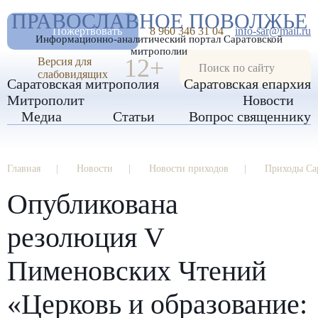
А
ПРАВОСЛАВНОЕ ПОВОЛЖЬЕ
А
РАЗМЕР ШРИФТА
А
Пожертвовать
8 960 346 31 04
info-sar@mail.ru
Информационно-аналитический портал Саратовской
ИЗОБРАЖЕНИЯ
митрополии
12+
Версия для
слабовидящих
Саратовская митрополия
Саратовская епархия
Митрополит
Новости
Медиа
Статьи
Вопрос священнику
Главная
Новости
Новости приходов
Приходы Са
Опубликована
резолюция V
Пименовских Чтений
«Церковь и образование: