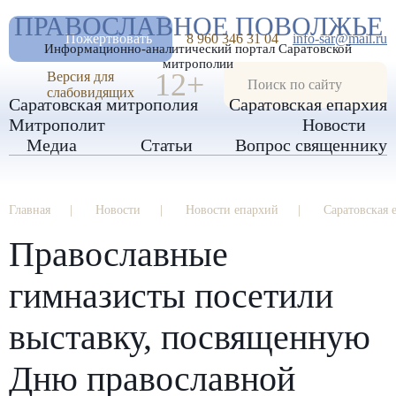
А
ПРАВОСЛАВНОЕ ПОВОЛЖЬЕ
А
РАЗМЕР ШРИФТА
А
Пожертвовать
8 960 346 31 04
info-sar@mail.ru
Информационно-аналитический портал Саратовской
ИЗОБРАЖЕНИЯ
митрополии
12+
Версия для
слабовидящих
Саратовская митрополия
Саратовская епархия
Митрополит
Новости
Медиа
Статьи
Вопрос священнику
Главная
Новости
Новости епархий
Саратовская 
Православные
гимназисты посетили
выставку, посвященную
Дню православной